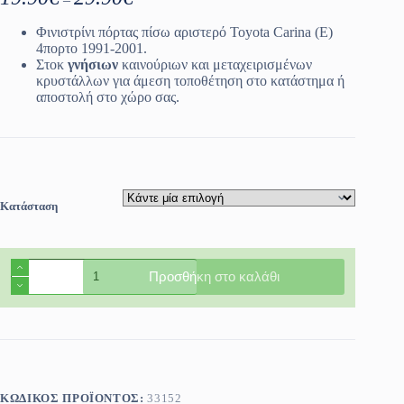
range:
19.90€
Φινιστρίνι πόρτας πίσω αριστερό Toyota Carina (E)
through
4πορτο 1991-2001.
29.90€
Στοκ
γνήσιων
καινούριων και μεταχειρισμένων
κρυστάλλων για άμεση τοποθέτηση στο κατάστημα ή
αποστολή στο χώρο σας.
Κατάσταση
Φινιστρίνι
Προσθήκη στο καλάθι
πόρτας
πίσω
αριστερό
Toyota
Carina
(E)
4πορτο
1991-
ΚΩΔΙΚΌΣ ΠΡΟΪΌΝΤΟΣ:
33152
2001