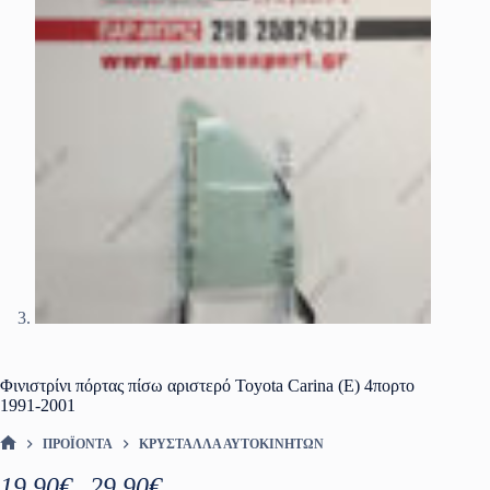
Φινιστρίνι πόρτας πίσω αριστερό Toyota Carina (E) 4πορτο
1991-2001
ΠΡΟΪΌΝΤΑ
ΚΡΎΣΤΑΛΛΑ ΑΥΤΟΚΙΝΉΤΩΝ
ΑΡΧΙΚΉ ΣΕΛΊΔΑ
Price
19.90
€
29.90
€
–