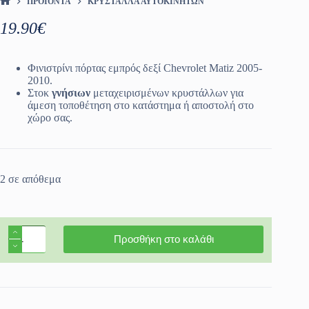
ΠΡΟΪΌΝΤΑ
ΚΡΎΣΤΑΛΛΑ ΑΥΤΟΚΙΝΉΤΩΝ
ΑΡΧΙΚΉ ΣΕΛΊΔΑ
19.90
€
Φινιστρίνι πόρτας εμπρός δεξί Chevrolet Matiz 2005-
2010.
Στοκ
γνήσιων
μεταχειρισμένων κρυστάλλων για
άμεση τοποθέτηση στο κατάστημα ή αποστολή στο
χώρο σας.
2 σε απόθεμα
Φινιστρίνι
Προσθήκη στο καλάθι
πόρτας
εμπρός
δεξί
Chevrolet
Matiz
2005-