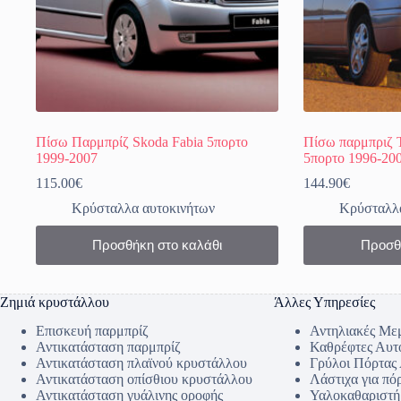
Πίσω Παρμπρίζ Skoda Fabia 5πορτο
Πίσω παρμπριζ T
1999-2007
5πορτο 1996-20
115.00
€
144.90
€
Κρύσταλλα αυτοκινήτων
Κρύσταλλα
Προσθήκη στο καλάθι
Προσθ
Ζημιά κρυστάλλου
Άλλες Υπηρεσίες
Επισκευή παρμπρίζ
Αντηλιακές Με
Αντικατάσταση παρμπρίζ
Καθρέφτες Αυτ
Αντικατάσταση πλαϊνού κρυστάλλου
Γρύλοι Πόρτας
Αντικατάσταση οπίσθιου κρυστάλλου
Λάστιχα για πό
Αντικατάσταση γυάλινης οροφής
Υαλοκαθαριστή