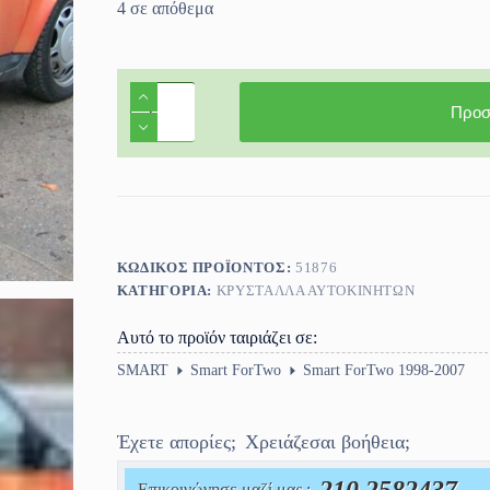
4 σε απόθεμα
Τζάμι
πόρτας
Προσ
συνοδηγού
Smart
ForTwo
1998-
2007
ποσότητα
ΚΩΔΙΚΌΣ ΠΡΟΪΌΝΤΟΣ:
51876
ΚΑΤΗΓΟΡΊΑ:
ΚΡΎΣΤΑΛΛΑ ΑΥΤΟΚΙΝΉΤΩΝ
Αυτό το προϊόν ταιριάζει σε:
SMART
Smart ForTwo
Smart ForTwo 1998-2007
Έχετε απορίες;
Χρειάζεσαι βοήθεια;
Επικοινώνησε μαζί μας :