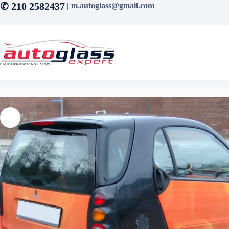
Μετάβαση
✆ 210 2582437
| m.autoglass@gmail.com
στο
περιεχόμενο