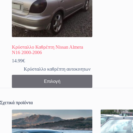
Κρύσταλλο Καθρέπτη Nissan Almera
N16 2000-2006
14.99
€
Κρύσταλλο καθρέπτη αυτοκινητων
Αυτό
Επιλογή
το
προϊόν
έχει
πολλαπλές
Σχετικά προϊόντα
παραλλαγές.
Οι
επιλογές
μπορούν
να
επιλεγούν