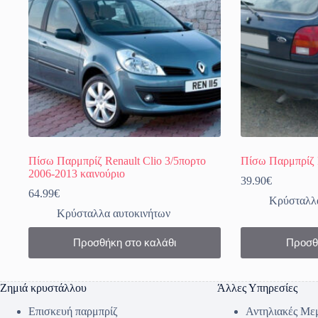
στη
σελίδα
του
προϊόντος
Πίσω Παρμπρίζ Renault Clio 3/5πορτο
Πίσω Παρμπρίζ F
2006-2013 καινούριο
39.90
€
64.99
€
Κρύσταλλα
Κρύσταλλα αυτοκινήτων
Προσθήκη στο καλάθι
Προσθ
Ζημιά κρυστάλλου
Άλλες Υπηρεσίες
Επισκευή παρμπρίζ
Αντηλιακές Με