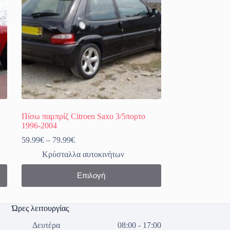
Πίσω παμπρίζ Citroen Saxo 3/5πορτο
1996-2004
Price
59.99
€
–
79.99
€
range:
Κρύσταλλα αυτοκινήτων
59.99€
through
Αυτό
Επιλογή
79.99€
το
προϊόν
έχει
πολλαπλές
Ώρες λειτουργίας
παραλλαγές.
Οι
Δευτέρα
08:00 - 17:00