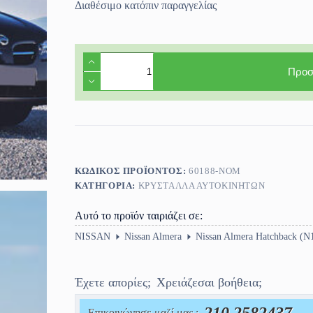
Διαθέσιμο κατόπιν παραγγελίας
Τζάμι
πόρτας
Προσ
συνοδηγού
Nissan
Almera
(N16)
3πορτο
2000-
2006
ποσότητα
ΚΩΔΙΚΌΣ ΠΡΟΪΌΝΤΟΣ:
60188-NOM
ΚΑΤΗΓΟΡΊΑ:
ΚΡΎΣΤΑΛΛΑ ΑΥΤΟΚΙΝΉΤΩΝ
Αυτό το προϊόν ταιριάζει σε:
NISSAN
Nissan Almera
Nissan Almera Hatchback (N
Έχετε απορίες;
Χρειάζεσαι βοήθεια;
Επικοινώνησε μαζί μας :