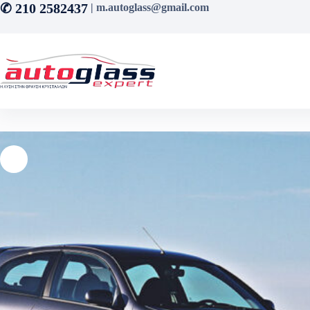
Μετάβαση
✆ 210 2582437
| m.autoglass@gmail.com
στο
περιεχόμενο