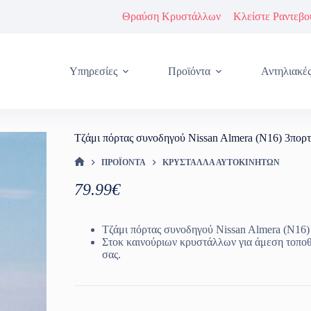
Θραύση Κρυστάλλων
Κλείστε Ραντεβο
Υπηρεσίες
Προϊόντα
Αντηλιακέ
Τζάμι πόρτας συνοδηγού Nissan Almera (N16) 3πορ
ΠΡΟΪΌΝΤΑ
ΚΡΎΣΤΑΛΛΑ ΑΥΤΟΚΙΝΉΤΩΝ
ΑΡΧΙΚΉ ΣΕΛΊΔΑ
79.99
€
Τζάμι πόρτας συνοδηγού Nissan Almera (N16)
Στοκ καινούριων κρυστάλλων για άμεση τοπο
σας.