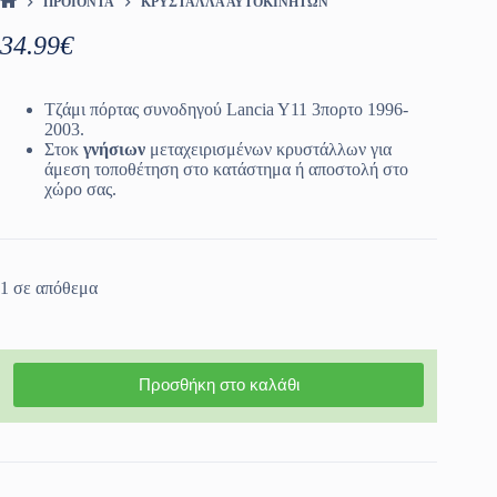
ΠΡΟΪΌΝΤΑ
ΚΡΎΣΤΑΛΛΑ ΑΥΤΟΚΙΝΉΤΩΝ
ΑΡΧΙΚΉ ΣΕΛΊΔΑ
34.99
€
Τζάμι πόρτας συνοδηγού Lancia Y11 3πορτο 1996-
2003.
Στοκ
γνήσιων
μεταχειρισμένων κρυστάλλων για
άμεση τοποθέτηση στο κατάστημα ή αποστολή στο
χώρο σας.
1 σε απόθεμα
Προσθήκη στο καλάθι