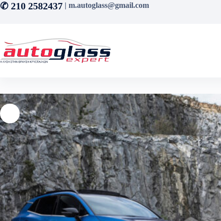
Μετάβαση
✆ 210 2582437
| m.autoglass@gmail.com
στο
περιεχόμενο