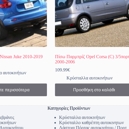
Nissan Juke 2010-2019
Πίσω Παρμπρίζ Opel Corsa (C) 3/5πορ
2000-2006
109.99
€
 αυτοκινήτων
Κρύσταλλα αυτοκινήτων
τε περισσότερα
Προσθήκη στο καλάθι
Κατηγορίες Προϊόντων
μβράνες
Κρύσταλλα αυτοκινήτων
οκινήτων
Κρύσταλλο καθρέπτη αυτοκινητων
 Αυτοκινήτου
Λάστιχα Πόρτας αυτοκινήτου / Πορτ