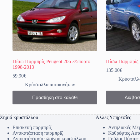
Πίσω Παρμπρίζ Peugeot 206 3/5πορτο
Πίσω Παρμπρίζ 
1998-2013
135.00
€
59.90
€
Κρύσταλλα
Κρύσταλλα αυτοκινήτων
Προσθήκη στο καλάθι
Διαβάσ
Ζημιά κρυστάλλου
Άλλες Υπηρεσίες
Επισκευή παρμπρίζ
Αντηλιακές Με
Αντικατάσταση παρμπρίζ
Καθρέφτες Αυτ
Αντικατάσταση πλαϊνού κρυστάλλου
Γρύλοι Πόρτας