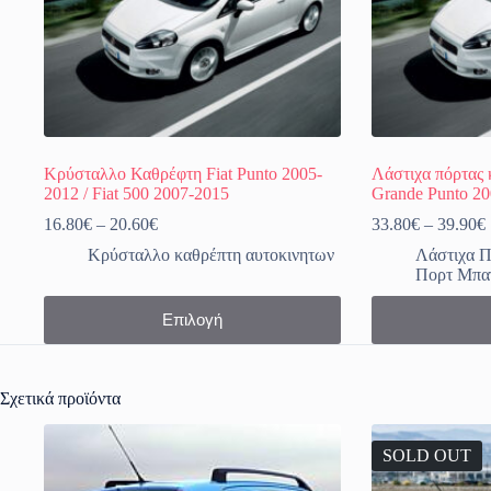
Κρύσταλλο Καθρέφτη Fiat Punto 2005-
Λάστιχα πόρτας 
2012 / Fiat 500 2007-2015
Grande Punto 2
Price
16.80
€
–
20.60
€
33.80
€
–
39.90
€
range:
Κρύσταλλο καθρέπτη αυτοκινητων
Λάστιχα Π
16.80€
Πορτ Μπα
through
20.60€
Αυτό
Αυτό
Επιλογή
το
το
προϊόν
προϊόν
έχει
έχει
πολλαπλές
πολλαπλές
Σχετικά προϊόντα
παραλλαγές.
παραλλαγές.
Οι
Οι
επιλογές
επιλογές
SOLD OUT
μπορούν
μπορούν
να
να