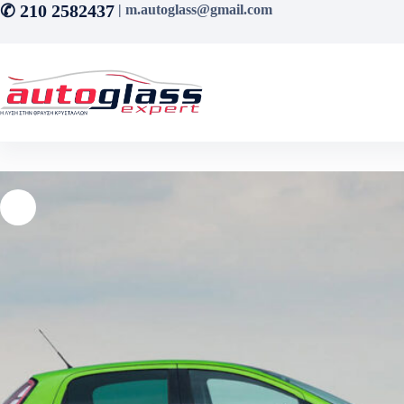
Μετάβαση
✆ 210 2582437
| m.autoglass@gmail.com
στο
περιεχόμενο