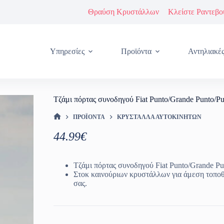
Θραύση Κρυστάλλων
Κλείστε Ραντεβο
Υπηρεσίες
Προϊόντα
Αντηλιακέ
Τζάμι πόρτας συνοδηγού Fiat Punto/Grande Punto/P
ΠΡΟΪΌΝΤΑ
ΚΡΎΣΤΑΛΛΑ ΑΥΤΟΚΙΝΉΤΩΝ
ΑΡΧΙΚΉ ΣΕΛΊΔΑ
44.99
€
Τζάμι πόρτας συνοδηγού Fiat Punto/Grande P
Στοκ καινούριων κρυστάλλων για άμεση τοπο
σας.