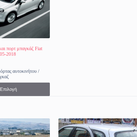
και πορτ μπαγκάζ Fiat
005-2018
Price
range:
όρτας αυτοκινήτου /
33.80€
γκαζ
through
39.90€
Επιλογή