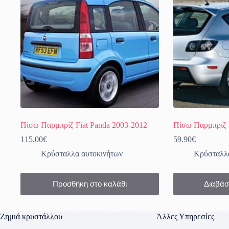
επιλεγούν
επιλεγούν
στη
στη
σελίδα
σελίδα
του
του
προϊόντος
προϊόντος
Πίσω Παρμπρίζ Fiat Panda 2003-2012
Πίσω Παρμπρίζ 
115.00
€
59.90
€
Κρύσταλλα αυτοκινήτων
Κρύσταλλα
Προσθήκη στο καλάθι
Διαβάσ
Ζημιά κρυστάλλου
Άλλες Υπηρεσίες