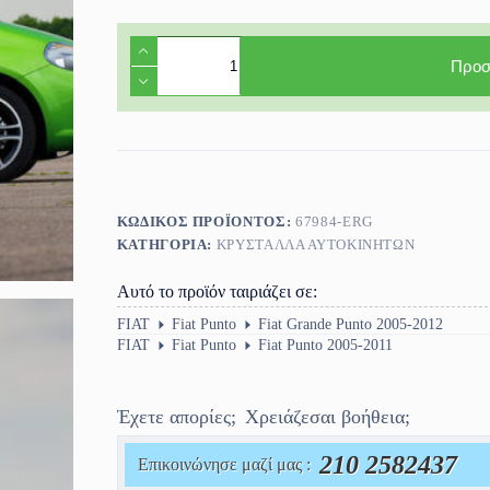
Τζάμι
πόρτας
Προσ
συνοδηγού
Fiat
Punto/Grande
Punto/Punto
Evo
5πορτο
2005-
2012
ΚΩΔΙΚΌΣ ΠΡΟΪΌΝΤΟΣ:
67984-ERG
ποσότητα
ΚΑΤΗΓΟΡΊΑ:
ΚΡΎΣΤΑΛΛΑ ΑΥΤΟΚΙΝΉΤΩΝ
Αυτό το προϊόν ταιριάζει σε:
FIAT
Fiat Punto
Fiat Grande Punto 2005-2012
FIAT
Fiat Punto
Fiat Punto 2005-2011
Έχετε απορίες;
Χρειάζεσαι βοήθεια;
210 2582437
Επικοινώνησε μαζί μας :