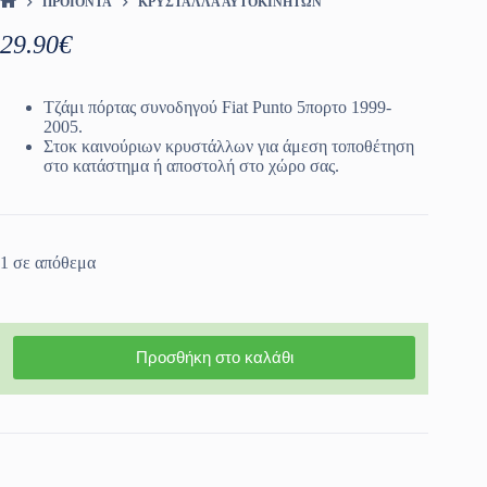
ΠΡΟΪΌΝΤΑ
ΚΡΎΣΤΑΛΛΑ ΑΥΤΟΚΙΝΉΤΩΝ
ΑΡΧΙΚΉ ΣΕΛΊΔΑ
29.90
€
Τζάμι πόρτας συνοδηγού Fiat Punto 5πορτο 1999-
2005.
Στοκ καινούριων κρυστάλλων για άμεση τοποθέτηση
στο κατάστημα ή αποστολή στο χώρο σας.
1 σε απόθεμα
Προσθήκη στο καλάθι