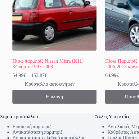
Πίσω παρμπρίζ Nissan Micra (K11)
Πίσω Παρμπρίζ R
3/5πορτο 1993-2003
2006-2013 καινο
Price
54.99
€
–
153.87
€
64.99
€
range:
Κρύσταλλα αυτοκινήτων
Κρύσταλλα
54.99€
through
Αυτό
Επιλογή
Προσθ
153.87€
το
προϊόν
έχει
πολλαπλές
Ζημιά κρυστάλλου
Άλλες Υπηρεσίες
παραλλαγές.
Οι
Επισκευή παρμπρίζ
Αντηλιακές Με
επιλογές
Αντικατάσταση παρμπρίζ
Καθρέφτες Αυτ
μπορούν
Αντικατάσταση πλαϊνού κρυστάλλου
Γρύλοι Πόρτας