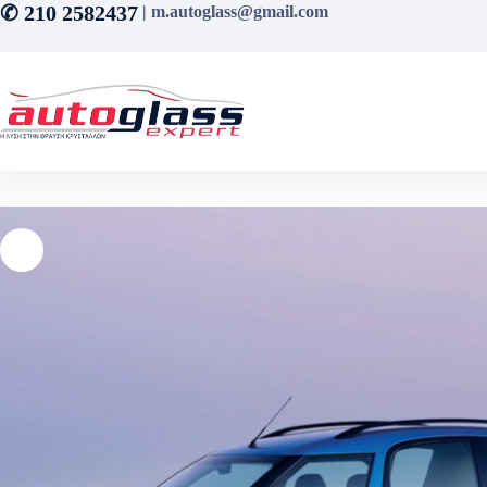
Μετάβαση
✆ 210 2582437
| m.autoglass@gmail.com
στο
περιεχόμενο