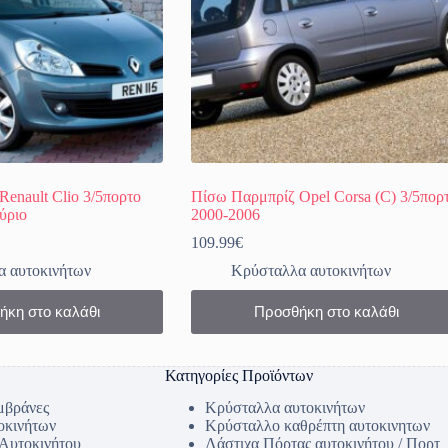
enault Clio 3/5πορτο
Πίσω Παρμπρίζ Opel Corsa (C) 3/5πορ
ύριο
2000-2006
109.99
€
 αυτοκινήτων
Κρύσταλλα αυτοκινήτων
ήκη στο καλάθι
Προσθήκη στο καλάθι
Κατηγορίες Προϊόντων
μβράνες
Κρύσταλλα αυτοκινήτων
οκινήτων
Κρύσταλλο καθρέπτη αυτοκινητων
 Αυτοκινήτου
Λάστιχα Πόρτας αυτοκινήτου / Πορτ