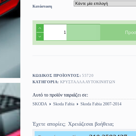
Κατάσταση
Τζάμι
πόρτας
Προσ
οδηγού
Skoda
Fabia
5πορτο
/
SW
2007-
2014
ΚΩΔΙΚΌΣ ΠΡΟΪΌΝΤΟΣ:
55720
ποσότητα
ΚΑΤΗΓΟΡΊΑ:
ΚΡΎΣΤΑΛΛΑ ΑΥΤΟΚΙΝΉΤΩΝ
Αυτό το προϊόν ταιριάζει σε:
SKODA
Skoda Fabia
Skoda Fabia 2007-2014
Έχετε απορίες;
Χρειάζεσαι βοήθεια;