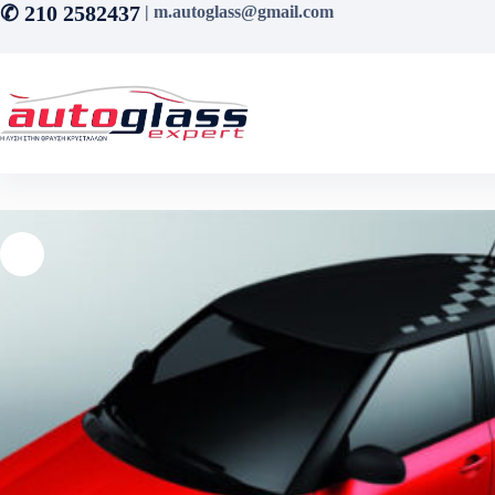
Μετάβαση
✆ 210 2582437
| m.autoglass@gmail.com
στο
περιεχόμενο