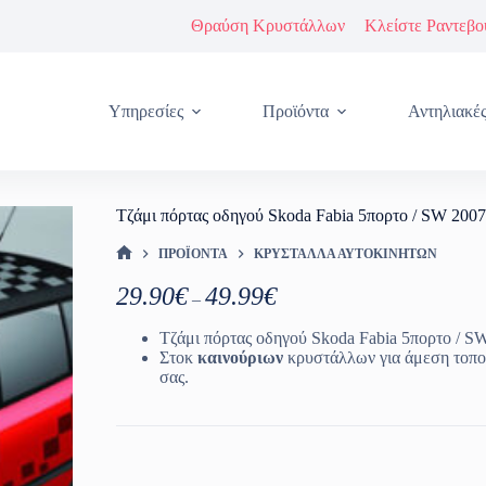
Θραύση Κρυστάλλων
Κλείστε Ραντεβο
Υπηρεσίες
Προϊόντα
Αντηλιακέ
Τζάμι πόρτας οδηγού Skoda Fabia 5πορτο / SW 200
ΠΡΟΪΌΝΤΑ
ΚΡΎΣΤΑΛΛΑ ΑΥΤΟΚΙΝΉΤΩΝ
ΑΡΧΙΚΉ ΣΕΛΊΔΑ
Price
29.90
€
49.99
€
–
range:
29.90€
Τζάμι πόρτας οδηγού Skoda Fabia 5πορτο / S
through
Στοκ
καινούριων
κρυστάλλων για άμεση τοπο
49.99€
σας.