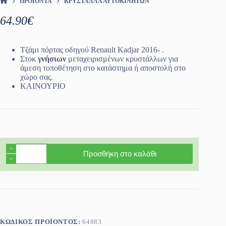
ΠΡΟΪΌΝΤΑ
ΚΡΎΣΤΑΛΛΑ ΑΥΤΟΚΙΝΉΤΩΝ
ΑΡΧΙΚΉ ΣΕΛΊΔΑ
64.90
€
Τζάμι πόρτας οδηγού Renault Kadjar 2016- .
Στοκ
γνήσιων
μεταχειρισμένων κρυστάλλων για
άμεση τοποθέτηση στο κατάστημα ή αποστολή στο
χώρο σας.
ΚΑΙΝΟΥΡΙΟ
Τζάμι
Προσθήκη στο καλάθι
πόρτας
οδηγού
Renault
Kadjar
2016-
ποσότητα
ΚΩΔΙΚΌΣ ΠΡΟΪΌΝΤΟΣ:
64883