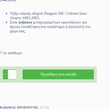
Τζάμι πόρτας οδηγού Peugeot 106 / Citroen Saxo
3πορτο 1993-2003.
Στοκ
γνήσιων
μεταχειρισμένων κρυστάλλων για
άμεση τοποθέτηση στο κατάστημα ή αποστολή στο
χώρο σας.
7 σε απόθεμα
Τζάμι
Προσθήκη στο καλάθι
πόρτας
οδηγού
Peugeot
106
/
Citroen
Saxo
3πορτο
ΚΩΔΙΚΌΣ ΠΡΟΪΌΝΤΟΣ:
27742
1992-