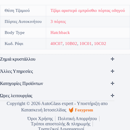
Θέση Τζαμιού
Τζάμι αριστερό εμπρόσθιο πόρτας οδηγού
Πόρτες Αυτοκινήτου
3 πόρτες
Body Type
Hatchback
Κωδ. Ράφι
40C07
,
10B02
,
10C01
,
10C02
Ζημιά κρυστάλλου
Άλλες Υπηρεσίες
Κατηγορίες Προϊόντων
Ώρες λειτουργίας
Copyright © 2026 AutoGlass expert - Υποστήριξη απο
Κατασκευή Ιστοσελίδας
Foxyprom
Όροι Χρήσης
Πολιτική Απορρήτου
Τρόποι αποστολής & πληρωμής
Τραπεζικοί Λογαριασμοί