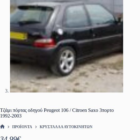
Τζάμι πόρτας οδηγού Peugeot 106 / Citroen Saxo 3πορτο
1992-2003
ΠΡΟΪΌΝΤΑ
ΚΡΎΣΤΑΛΛΑ ΑΥΤΟΚΙΝΉΤΩΝ
ΑΡΧΙΚΉ ΣΕΛΊΔΑ
34.99
€