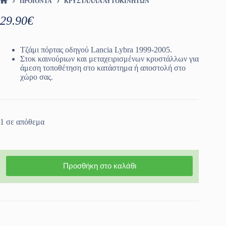
ΠΡΟΪΌΝΤΑ
ΚΡΎΣΤΑΛΛΑ ΑΥΤΟΚΙΝΉΤΩΝ
ΑΡΧΙΚΉ ΣΕΛΊΔΑ
29.90
€
Τζάμι πόρτας οδηγού Lancia Lybra 1999-2005.
Στοκ καινούριων και μεταχειρισμένων κρυστάλλων για
άμεση τοποθέτηση στο κατάστημα ή αποστολή στο
χώρο σας.
1 σε απόθεμα
Προσθήκη στο καλάθι