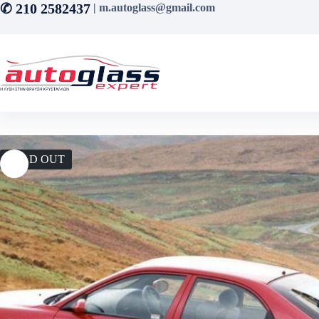
Μετάβαση
✆ 210 2582437
| m.autoglass@gmail.com
στο
περιεχόμενο
SOLD OUT