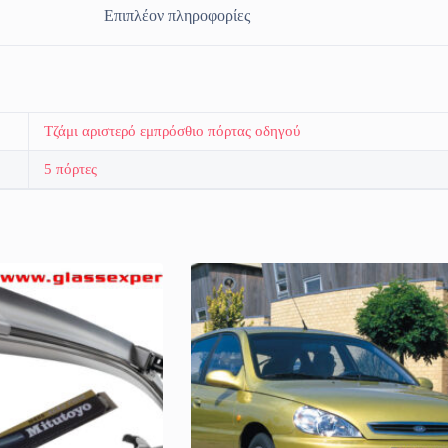
Επιπλέον πληροφορίες
Τζάμι αριστερό εμπρόσθιο πόρτας οδηγού
5 πόρτες