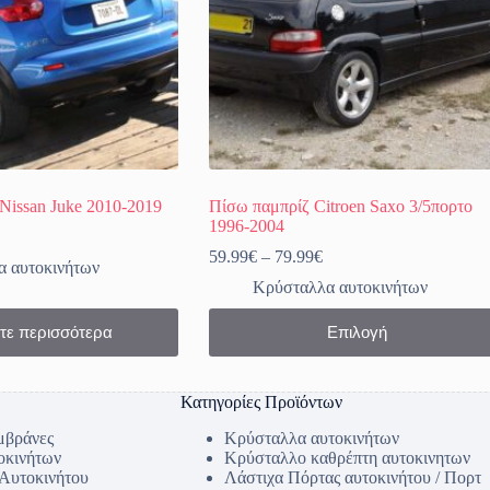
του
προϊόντος
Nissan Juke 2010-2019
Πίσω παμπρίζ Citroen Saxo 3/5πορτο
1996-2004
Price
59.99
€
–
79.99
€
 αυτοκινήτων
range:
Κρύσταλλα αυτοκινήτων
59.99€
through
Αυτό
τε περισσότερα
Επιλογή
79.99€
το
προϊόν
έχει
πολλαπλές
Κατηγορίες Προϊόντων
παραλλαγές.
Οι
μβράνες
Κρύσταλλα αυτοκινήτων
επιλογές
οκινήτων
Κρύσταλλο καθρέπτη αυτοκινητων
μπορούν
 Αυτοκινήτου
Λάστιχα Πόρτας αυτοκινήτου / Πορτ