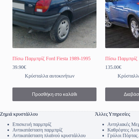
του
του
προϊόντος
προϊόντος
Πίσω Παρμπρίζ Ford Fiesta 1989-1995
Πίσω Παρμπρίζ 
39.90
€
135.00
€
Κρύσταλλα αυτοκινήτων
Κρύσταλλα
Προσθήκη στο καλάθι
Διαβάσ
Ζημιά κρυστάλλου
Άλλες Υπηρεσίες
Επισκευή παρμπρίζ
Αντηλιακές Με
Αντικατάσταση παρμπρίζ
Καθρέφτες Αυτ
Αντικατάσταση πλαϊνού κρυστάλλου
Γρύλοι Πόρτας