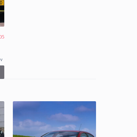
05
ων