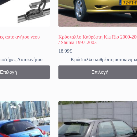
ες αυτοκινήτου νέου
Κρύσταλλο Καθρέφτη Kia Rio 2000-20
/ Shuma 1997-2003
ce
18.99
€
ge:
ιστήρες Αυτοκινήτου
Κρύσταλλο καθρέπτη αυτοκινητ
9€
ough
Αυτό
Επιλογή
Επιλογή
9€
το
προϊόν
έχει
πολλαπλές
παραλλαγές.
Οι
επιλογές
μπορούν
να
επιλεγούν
στη
σελίδα