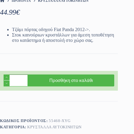
ΠΡΟΪΌΝΤΑ
ΚΡΎΣΤΑΛΛΑ ΑΥΤΟΚΙΝΉΤΩΝ
ΑΡΧΙΚΉ ΣΕΛΊΔΑ
44.99
€
Τζάμι πόρτας οδηγού Fiat Panda 2012->.
Στοκ καινούριων κρυστάλλων για άμεση τοποθέτηση
στο κατάστημα ή αποστολή στο χώρο σας.
Τζάμι
Προσθήκη στο καλάθι
πόρτας
οδηγού
Fiat
Panda
2012-
>
ποσότητα
ΚΩΔΙΚΌΣ ΠΡΟΪΌΝΤΟΣ:
55468-XYG
ΚΑΤΗΓΟΡΊΑ:
ΚΡΎΣΤΑΛΛΑ ΑΥΤΟΚΙΝΉΤΩΝ