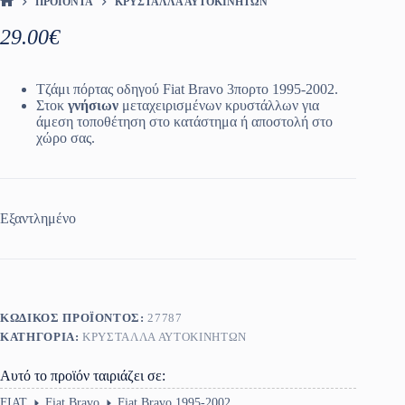
ΠΡΟΪΌΝΤΑ
ΚΡΎΣΤΑΛΛΑ ΑΥΤΟΚΙΝΉΤΩΝ
ΑΡΧΙΚΉ ΣΕΛΊΔΑ
29.00
€
Τζάμι πόρτας οδηγού Fiat Bravo 3πορτο 1995-2002.
Στοκ
γνήσιων
μεταχειρισμένων κρυστάλλων για
άμεση τοποθέτηση στο κατάστημα ή αποστολή στο
χώρο σας.
Εξαντλημένο
ΚΩΔΙΚΌΣ ΠΡΟΪΌΝΤΟΣ:
27787
ΚΑΤΗΓΟΡΊΑ:
ΚΡΎΣΤΑΛΛΑ ΑΥΤΟΚΙΝΉΤΩΝ
Αυτό το προϊόν ταιριάζει σε:
FIAT
Fiat Bravo
Fiat Bravo 1995-2002