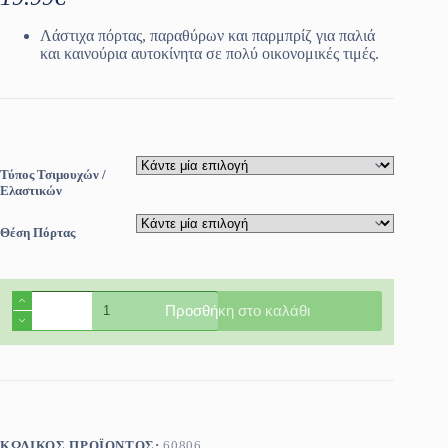
Λάστιχα πόρτας, παραθύρων και παρμπρίζ για παλιά
και καινούρια αυτοκίνητα σε πολύ οικονομικές τιμές.
Τύπος Τσιμουχών /
Ελαστικών
Θέση Πόρτας
Τσιμούχα
Προσθήκη στο καλάθι
παραθύρου
αυτοκινήτου
Mitsubishi
L200
1979-
1987
ποσότητα
ΚΩΔΙΚΌΣ ΠΡΟΪΌΝΤΟΣ:
60806