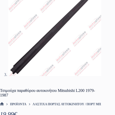
Τσιμούχα παραθύρου αυτοκινήτου Mitsubishi L200 1979-
1987
ΠΡΟΪΌΝΤΑ
ΛΆΣΤΙΧΑ ΠΌΡΤΑΣ ΑΥΤΟΚΙΝΉΤΟΥ / ΠΟΡΤ ΜΠΑΓΚΑΖ
ΑΡΧΙΚΉ ΣΕΛΊΔΑ
19.99
€