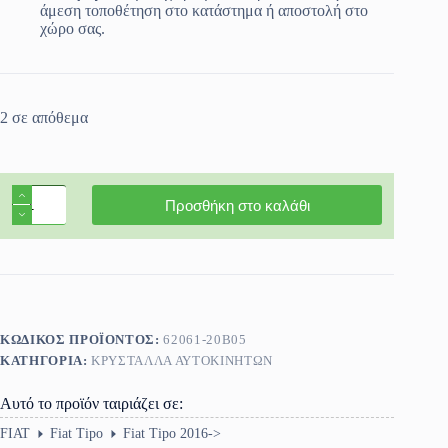
άμεση τοποθέτηση στο κατάστημα ή αποστολή στο
χώρο σας.
2 σε απόθεμα
Πίσω
Προσθήκη στο καλάθι
τζάμι
πόρτας
δεξί
Fiat
Tipo
4/5πορτο
2016-
>
ΚΩΔΙΚΌΣ ΠΡΟΪΌΝΤΟΣ:
62061-20B05
ποσότητα
ΚΑΤΗΓΟΡΊΑ:
ΚΡΎΣΤΑΛΛΑ ΑΥΤΟΚΙΝΉΤΩΝ
Αυτό το προϊόν ταιριάζει σε:
FIAT
Fiat Tipo
Fiat Tipo 2016->