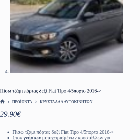
Πίσω τζάμι πόρτας δεξί Fiat Tipo 4/5πορτο 2016->
ΠΡΟΪΌΝΤΑ
ΚΡΎΣΤΑΛΛΑ ΑΥΤΟΚΙΝΉΤΩΝ
ΑΡΧΙΚΉ ΣΕΛΊΔΑ
29.90
€
Πίσω τζάμι πόρτας δεξί Fiat Tipo 4/5πορτο 2016->
Στοκ
γνήσιων
μεταχειρισμένων κρυστάλλων για