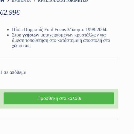
ΠΡΟΪΌΝΤΑ
ΚΡΎΣΤΑΛΛΑ ΑΥΤΟΚΙΝΉΤΩΝ
ΑΡΧΙΚΉ ΣΕΛΊΔΑ
62.99
€
Πίσω Παρμπρίζ Ford Focus 3/5πορτο 1998-2004.
Στοκ
γνήσιων
μεταχειρισμένων κρυστάλλων για
άμεση τοποθέτηση στο κατάστημα ή αποστολή στο
χώρο σας.
1 σε απόθεμα
Προσθήκη στο καλάθι