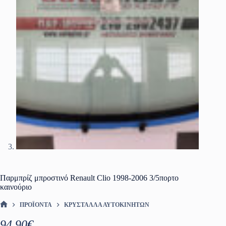
Παρμπρίζ μπροστινό Renault Clio 1998-2006 3/5πορτο
καινούριο
ΠΡΟΪΌΝΤΑ
ΚΡΎΣΤΑΛΛΑ ΑΥΤΟΚΙΝΉΤΩΝ
ΑΡΧΙΚΉ ΣΕΛΊΔΑ
94.90
€