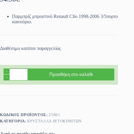
Παρμπρίζ μπροστινό Renault Clio 1998-2006 3/5πορτο
καινούριο.
Διαθέσιμο κατόπιν παραγγελίας
Παρμπρίζ
Προσθήκη στο καλάθι
μπροστινό
Renault
Clio
1998-
2006
3/5πορτο
καινούριο
ποσότητα
ΚΩΔΙΚΌΣ ΠΡΟΪΌΝΤΟΣ:
25061
ΚΑΤΗΓΟΡΊΑ:
ΚΡΎΣΤΑΛΛΑ ΑΥΤΟΚΙΝΉΤΩΝ
Αυτό το προϊόν ταιριάζει σε: