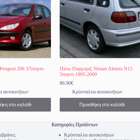
Peugeot 206 3/5πορτο
Πίσω Παρμπρίζ Nissan Almera N15
5πορτο 1995-2000
86.90
€
 αυτοκινήτων
Κρύσταλλα αυτοκινήτων
ήκη στο καλάθι
Προσθήκη στο καλάθι
Κατηγορίες Προϊόντων
μβράνες
Κρύσταλλα αυτοκινήτων