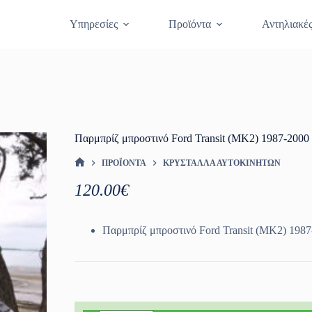
Θραύση Κρυστάλλων
Κλείστε Ραντεβο
Υπηρεσίες
Προϊόντα
Αντηλιακέ
Παρμπρίζ μπροστινό Ford Transit (MK2) 1987-20
ΠΡΟΪΌΝΤΑ
ΚΡΎΣΤΑΛΛΑ ΑΥΤΟΚΙΝΉΤΩΝ
ΑΡΧΙΚΉ ΣΕΛΊΔΑ
120.00
€
Παρμπρίζ μπροστινό Ford Transit (MK2) 19