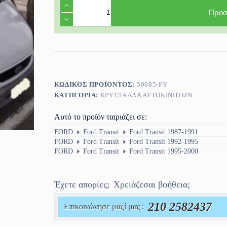
Παρμπρίζ
μπροστινό
Προσ
Ford
Transit
(MK2)
1987-
2000
ΚΑΙΝΟΥΡΙΟ
ποσότητα
ΚΩΔΙΚΌΣ ΠΡΟΪΌΝΤΟΣ:
50085-FY
ΚΑΤΗΓΟΡΊΑ:
ΚΡΎΣΤΑΛΛΑ ΑΥΤΟΚΙΝΉΤΩΝ
Αυτό το προϊόν ταιριάζει σε:
FORD
Ford Transit
Ford Transit 1987-1991
FORD
Ford Transit
Ford Transit 1992-1995
FORD
Ford Transit
Ford Transit 1995-2000
Έχετε απορίες;
Χρειάζεσαι βοήθεια;
210 2582437
Επικοινώνησε μαζί μας :