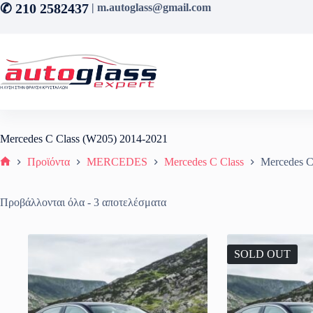
Μετάβαση
✆ 210 2582437
| m.autoglass@gmail.com
στο
περιεχόμενο
Mercedes C Class (W205) 2014-2021
Προϊόντα
MERCEDES
Mercedes C Class
Mercedes C
Αρχική σελίδα
Sorted
Προβάλλονται όλα - 3 αποτελέσματα
by
latest
SOLD OUT