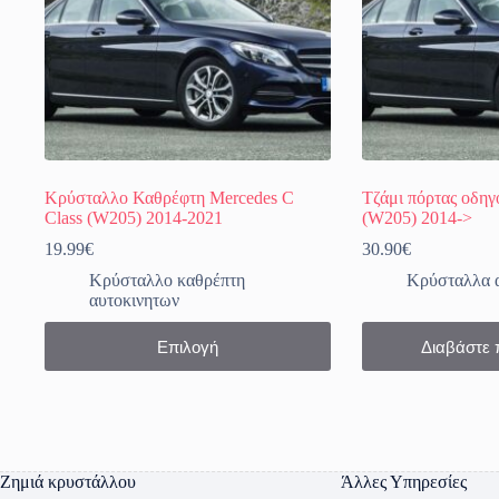
Κρύσταλλο Καθρέφτη Mercedes C
Τζάμι πόρτας οδηγ
Class (W205) 2014-2021
(W205) 2014->
19.99
€
30.90
€
Κρύσταλλο καθρέπτη
Κρύσταλλα 
αυτοκινητων
Αυτό
Επιλογή
Διαβάστε 
το
προϊόν
έχει
πολλαπλές
παραλλαγές.
Οι
επιλογές
Ζημιά κρυστάλλου
Άλλες Υπηρεσίες
μπορούν