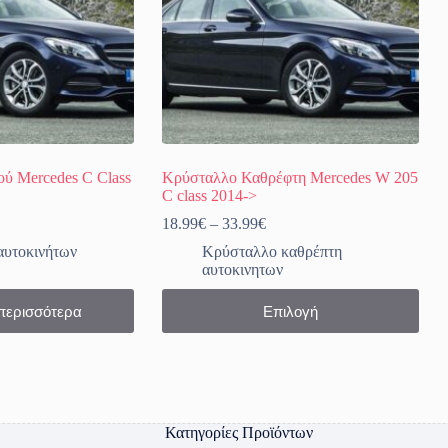
ού Mercedes C Class
Κρύσταλλο Καθρέφτη Mercedes W 205
C class 2014->
Price
18.99
€
–
33.99
€
range:
αυτοκινήτων
Κρύσταλλο καθρέπτη
18.99€
αυτοκινητων
through
33.99€
Αυτό
περισσότερα
Επιλογή
το
προϊόν
έχει
πολλαπλές
παραλλαγές.
Οι
επιλογές
Κατηγορίες Προϊόντων
μπορούν