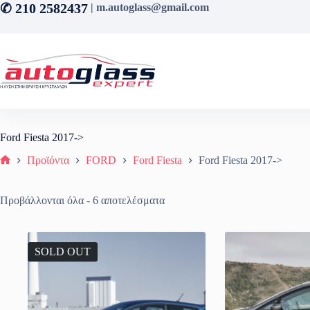
Μετάβαση
✆ 210 2582437
| m.autoglass@gmail.com
στο
περιεχόμενο
Ford Fiesta 2017->
Προϊόντα
FORD
Ford Fiesta
Ford Fiesta 2017->
Αρχική σελίδα
Sorted
Προβάλλονται όλα - 6 αποτελέσματα
by
latest
SOLD OUT