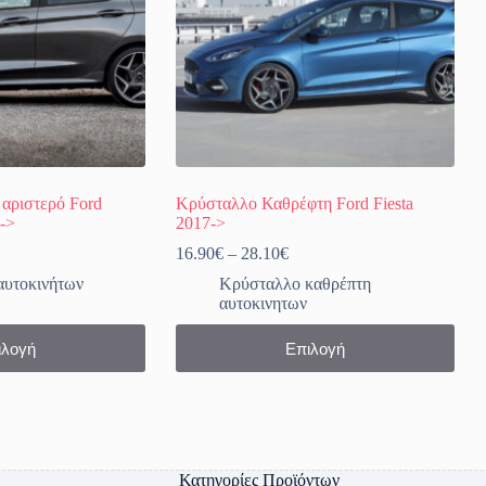
 αριστερό Ford
Κρύσταλλο Καθρέφτη Ford Fiesta
7->
2017->
Price
16.90
€
–
28.10
€
range:
αυτοκινήτων
Κρύσταλλο καθρέπτη
16.90€
αυτοκινητων
through
28.10€
Αυτό
ιλογή
Επιλογή
το
προϊόν
έχει
πολλαπλές
παραλλαγές.
Οι
επιλογές
Κατηγορίες Προϊόντων