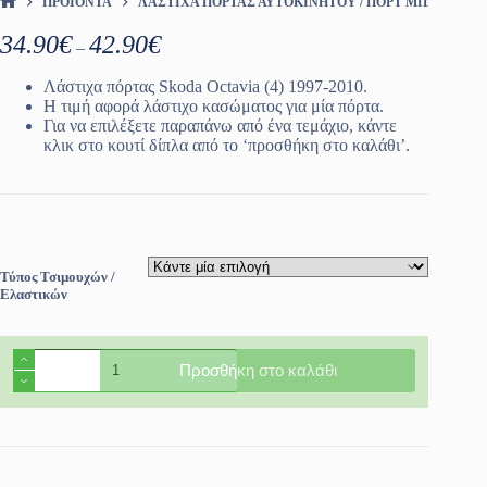
ΠΡΟΪΌΝΤΑ
ΛΆΣΤΙΧΑ ΠΌΡΤΑΣ ΑΥΤΟΚΙΝΉΤΟΥ / ΠΟΡΤ ΜΠΑΓΚΑΖ
ΑΡΧΙΚΉ ΣΕΛΊΔΑ
Price
34.90
€
42.90
€
–
range:
34.90€
Λάστιχα πόρτας Skoda Octavia (4) 1997-2010.
through
Η τιμή αφορά λάστιχο κασώματος για μία πόρτα.
42.90€
Για να επιλέξετε παραπάνω από ένα τεμάχιο, κάντε
κλικ στο κουτί δίπλα από το ‘προσθήκη στο καλάθι’.
Τύπος Τσιμουχών /
Ελαστικών
Λάστιχα
Προσθήκη στο καλάθι
πόρτας
Skoda
Octavia
(4)
1997-
2010
ποσότητα