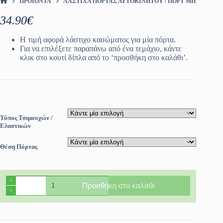
ΠΡΟΪΌΝΤΑ
ΛΆΣΤΙΧΑ ΠΌΡΤΑΣ ΑΥΤΟΚΙΝΉΤΟΥ / ΠΟΡΤ ΜΠΑΓΚΑΖ
ΑΡΧΙΚΉ ΣΕΛΊΔΑ
34.90
€
Η τιμή αφορά λάστιχο κασώματος για μία πόρτα.
Για να επιλέξετε παραπάνω από ένα τεμάχιο, κάντε
κλικ στο κουτί δίπλα από το ‘προσθήκη στο καλάθι’.
Τύπος Τσιμουχών /
Ελαστικών
Θέση Πόρτας
Λάστιχα
Προσθήκη στο καλάθι
πόρτας
Renault
Clio
1990-
1998