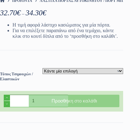
ΠΡΟΪΌΝΤΑ
ΛΆΣΤΙΧΑ ΠΌΡΤΑΣ ΑΥΤΟΚΙΝΉΤΟΥ / ΠΟΡΤ ΜΠΑΓΚΑΖ
ΑΡΧΙΚΉ ΣΕΛΊΔΑ
Price
32.70
€
34.30
€
–
range:
32.70€
Η τιμή αφορά λάστιχο κασώματος για μία πόρτα.
through
Για να επιλέξετε παραπάνω από ένα τεμάχιο, κάντε
34.30€
κλικ στο κουτί δίπλα από το ‘προσθήκη στο καλάθι’.
Τύπος Τσιμουχών /
Ελαστικών
Λάστιχα
Προσθήκη στο καλάθι
πόρτας
και
πορτ
μπαγκάζ
Renault
Twingo
2014-
ποσότητα