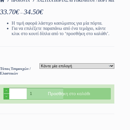
ΠΡΟΪΌΝΤΑ
ΛΆΣΤΙΧΑ ΠΌΡΤΑΣ ΑΥΤΟΚΙΝΉΤΟΥ / ΠΟΡΤ ΜΠΑΓΚΑΖ
ΑΡΧΙΚΉ ΣΕΛΊΔΑ
Price
33.70
€
34.50
€
–
range:
33.70€
Η τιμή αφορά λάστιχο κασώματος για μία πόρτα.
through
Για να επιλέξετε παραπάνω από ένα τεμάχιο, κάντε
34.50€
κλικ στο κουτί δίπλα από το ‘προσθήκη στο καλάθι’.
Τύπος Τσιμουχών /
Ελαστικών
Λάστιχα
Προσθήκη στο καλάθι
πόρτας
και
πορτ
μπαγκάζ
Renault
Modus
2004-
2012