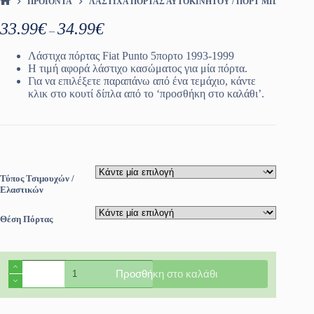
ΠΡΟΪΌΝΤΑ
ΛΆΣΤΙΧΑ ΠΌΡΤΑΣ ΑΥΤΟΚΙΝΉΤΟΥ / ΠΟΡΤ ΜΠΑΓΚΑΖ
ΑΡΧΙΚΉ ΣΕΛΊΔΑ
Price
33.99
€
34.99
€
–
range:
33.99€
Λάστιχα πόρτας Fiat Punto 5πορτο 1993-1999
through
Η τιμή αφορά λάστιχο κασώματος για μία πόρτα.
34.99€
Για να επιλέξετε παραπάνω από ένα τεμάχιο, κάντε
κλικ στο κουτί δίπλα από το ‘προσθήκη στο καλάθι’.
Τύπος Τσιμουχών /
Ελαστικών
Θέση Πόρτας
Λάστιχα
Προσθήκη στο καλάθι
πόρτας
Fiat
Punto
5πορτο