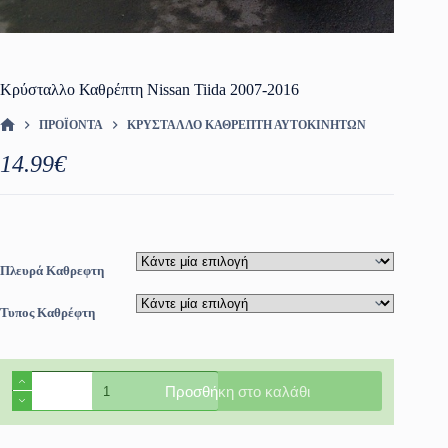
Κρύσταλλο Καθρέπτη Nissan Tiida 2007-2016
ΠΡΟΪΌΝΤΑ
ΚΡΎΣΤΑΛΛΟ ΚΑΘΡΈΠΤΗ ΑΥΤΟΚΙΝΗΤΩΝ
ΑΡΧΙΚΉ ΣΕΛΊΔΑ
14.99
€
Πλευρά Καθρεφτη
Τυπος Καθρέφτη
Κρύσταλλο
Προσθήκη στο καλάθι
Καθρέπτη
Nissan
Tiida
2007-