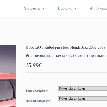
Θραύση Κρυστάλλων
Κλείστε Ραντεβο
Υπηρεσίες
Προϊόντα
Αντηλιακέ
Κρύσταλλο Καθρέφτη εξωτ. Honda Jazz 2002-2008
ΠΡΟΪΌΝΤΑ
ΚΡΎΣΤΑΛΛΟ ΚΑΘΡΈΠΤΗ ΑΥΤΟΚΙΝ
ΑΡΧΙΚΉ ΣΕΛΊΔΑ
15.99
€
Τυπος Καθρέφτη
Πλευρά Καθρεφτη