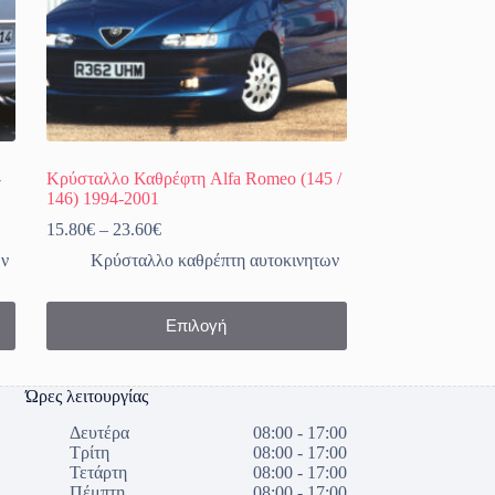
-
Κρύσταλλο Καθρέφτη Alfa Romeo (145 /
146) 1994-2001
Price
15.80
€
–
23.60
€
range:
ων
Κρύσταλλο καθρέπτη αυτοκινητων
15.80€
through
23.60€
Αυτό
Επιλογή
το
προϊόν
έχει
πολλαπλές
Ώρες λειτουργίας
παραλλαγές.
Οι
Δευτέρα
08:00 - 17:00
επιλογές
Τρίτη
08:00 - 17:00
μπορούν
Τετάρτη
08:00 - 17:00
να
Πέμπτη
08:00 - 17:00