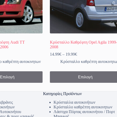
ρέφτη Audi TT
Κρύσταλλο Καθρέφτη Opel Agila 1999
2006
2008
Price
14.99
€
–
19.99
€
range:
 καθρέπτη αυτοκινητων
Κρύσταλλο καθρέπτη αυτοκινητ
14.99€
through
19.99€
Αυτό
Επιλογή
Επιλογή
το
προϊόν
έχει
πολλαπλές
Κατηγορίες Προϊόντων
παραλλαγές.
Οι
μβράνες
Κρύσταλλα αυτοκινήτων
επιλογές
οκινήτων
Κρύσταλλο καθρέπτη αυτοκινητων
μπορούν
 Αυτοκινήτου
Λάστιχα Πόρτας αυτοκινήτου / Πορτ
να
ρτες & πορτ μπαγκάζ
Μπαγκαζ