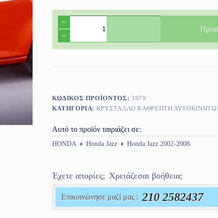
Κρύσταλλο
Καθρέφτη
Προσ
εξωτ.
Honda
Jazz
2002-
2008
ποσότητα
ΚΩΔΙΚΌΣ ΠΡΟΪΌΝΤΟΣ:
3979
ΚΑΤΗΓΟΡΊΑ:
ΚΡΎΣΤΑΛΛΟ ΚΑΘΡΈΠΤΗ ΑΥΤΟΚΙΝΗΤΩ
Αυτό το προϊόν ταιριάζει σε:
HONDA
Honda Jazz
Honda Jazz 2002-2008
Έχετε απορίες;
Χρειάζεσαι βοήθεια;
210 2582437
Επικοινώνησε μαζί μας :