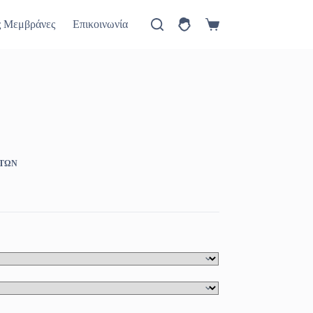
ύ
Πώς θα έρθετε
Νέα
ς Μεμβράνες
Επικοινωνία
Καλάθι
Αγορών
ΗΤΩΝ