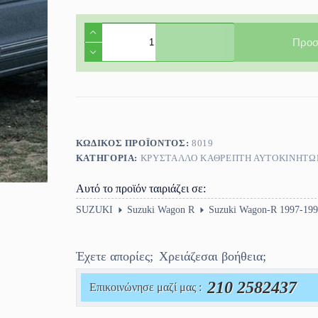
Κρύσταλλο
καθρέφτη,
Προσ
Suzuki
Wagon
R+
1997-
2000
ποσότητα
ΚΩΔΙΚΌΣ ΠΡΟΪΌΝΤΟΣ:
8019
ΚΑΤΗΓΟΡΊΑ:
ΚΡΎΣΤΑΛΛΟ ΚΑΘΡΈΠΤΗ ΑΥΤΟΚΙΝΗΤΩ
Αυτό το προϊόν ταιριάζει σε:
SUZUKI
Suzuki Wagon R
Suzuki Wagon-R 1997-199
Έχετε απορίες;
Χρειάζεσαι βοήθεια;
210 2582437
Επικοινώνησε μαζί μας :