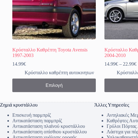
Κρύσταλλο Καθρέπτη Toyota Avensis
Κρύσταλλο Καθρ
1997-2003
2004-2010
14.99
€
14.99
€
–
22.99
€
Κρύσταλλο καθρέπτη αυτοκινητων
Κρύσταλλο
Αυτό
Αυτό
Επιλογή
το
το
προϊόν
προϊόν
έχει
έχει
πολλαπλές
πολλαπλές
Ζημιά κρυστάλλου
Άλλες Υπηρεσίες
παραλλαγές.
παραλλαγές.
Οι
Οι
Επισκευή παρμπρίζ
Αντηλιακές Με
επιλογές
επιλογές
Αντικατάσταση παρμπρίζ
Καθρέφτες Αυτ
μπορούν
μπορούν
Αντικατάσταση πλαϊνού κρυστάλλου
Γρύλοι Πόρτας
να
να
Αντικατάσταση οπίσθιου κρυστάλλου
Λάστιχα για πό
επιλεγούν
επιλεγούν
Αντικατάσταση γυάλινης οροφής
Υαλοκαθαριστή