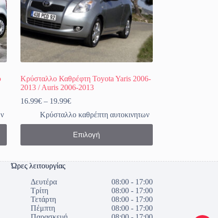
o
Κρύσταλλο Καθρέφτη Toyota Yaris 2006-
2013 / Auris 2006-2013
Price
16.99
€
–
19.99
€
range:
ων
Κρύσταλλο καθρέπτη αυτοκινητων
16.99€
through
Αυτό
Επιλογή
19.99€
το
προϊόν
έχει
πολλαπλές
Ώρες λειτουργίας
παραλλαγές.
Οι
Δευτέρα
08:00 - 17:00
επιλογές
Τρίτη
08:00 - 17:00
μπορούν
Τετάρτη
08:00 - 17:00
να
Πέμπτη
08:00 - 17:00
επιλεγούν
Παρασκευή
08:00 - 17:00