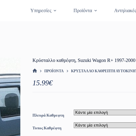
Θραύση Κρυστάλλων
Κλείστε Ραντεβο
Υπηρεσίες
Προϊόντα
Αντηλιακέ
Κρύσταλλο καθρέφτη, Suzuki Wagon R+ 1997-2000
ΠΡΟΪΌΝΤΑ
ΚΡΎΣΤΑΛΛΟ ΚΑΘΡΈΠΤΗ ΑΥΤΟΚΙΝ
ΑΡΧΙΚΉ ΣΕΛΊΔΑ
15.99
€
Πλευρά Καθρεφτη
Τυπος Καθρέφτη