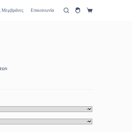
ύ
Πώς θα έρθετε
Νέα
ς Μεμβράνες
Επικοινωνία
Καλάθι
Αγορών
ΗΤΩΝ