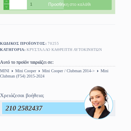
Κρύσταλλο
Προσθήκη στο καλάθι
Καθρέφτη
Mini
Clubman
(F54)
2015-
2024
ποσότητα
ΚΩΔΙΚΌΣ ΠΡΟΪΌΝΤΟΣ:
70255
ΚΑΤΗΓΟΡΊΑ:
ΚΡΎΣΤΑΛΛΟ ΚΑΘΡΈΠΤΗ ΑΥΤΟΚΙΝΗΤΩΝ
Αυτό το προϊόν ταιριάζει σε:
MINI
Mini Cooper
Mini Cooper / Clubman 2014->
Mini
Clubman (F54) 2015-2024
Χρειάζεσαι βοήθεια;
210 2582437