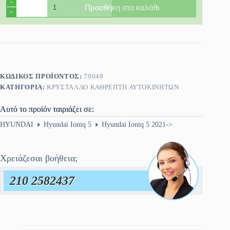
Κρύσταλλο
Προσθήκη στο καλάθι
Καθρέφτη
Hyundai
Ioniq
5
2021-
>
ποσότητα
ΚΩΔΙΚΌΣ ΠΡΟΪΌΝΤΟΣ:
70049
ΚΑΤΗΓΟΡΊΑ:
ΚΡΎΣΤΑΛΛΟ ΚΑΘΡΈΠΤΗ ΑΥΤΟΚΙΝΗΤΩΝ
Αυτό το προϊόν ταιριάζει σε:
HYUNDAI
Hyundai Ioniq 5
Hyundai Ioniq 5 2021->
Χρειάζεσαι βοήθεια;
210 2582437