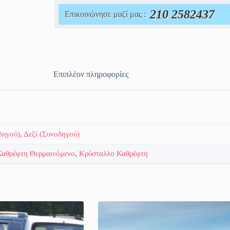
210 2582437
Επικοινώνησε μαζί μας :
Επιπλέον πληροφορίες
δηγού)
,
Δεξί (Συνοδηγού)
Καθρέφτη Θερμαινόμενο
,
Κρύσταλλο Καθρέφτη