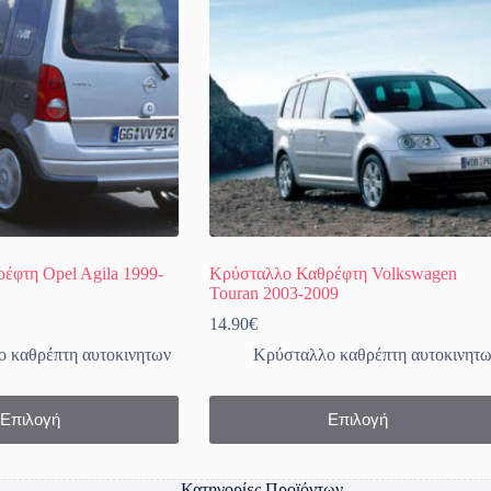
έφτη Opel Agila 1999-
Κρύσταλλο Καθρέφτη Volkswagen
Touran 2003-2009
Price
14.90
€
range:
 καθρέπτη αυτοκινητων
Κρύσταλλο καθρέπτη αυτοκινητ
14.99€
through
19.99€
Αυτό
Επιλογή
Επιλογή
το
προϊόν
έχει
πολλαπλές
Κατηγορίες Προϊόντων