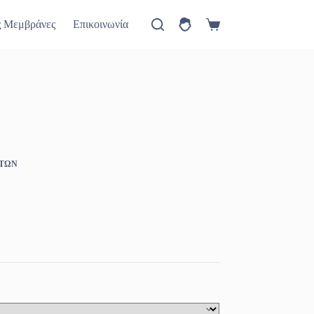
ύ
Πώς θα έρθετε
Νέα
ς Μεμβράνες
Επικοινωνία
Καλάθι
Αγορών
ΗΤΩΝ