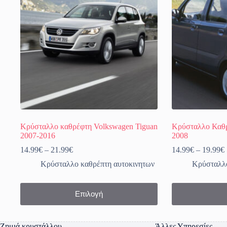
Κρύσταλλο καθρέφτη Volkswagen Tiguan
Κρύσταλλο Καθρ
2007-2016
2008
Price
14.99
€
–
21.99
€
14.99
€
–
19.99
€
range:
Κρύσταλλο καθρέπτη αυτοκινητων
Κρύσταλλο
14.99€
through
21.99€
Αυτό
Αυτό
Επιλογή
το
το
προϊόν
προϊόν
έχει
έχει
πολλαπλές
πολλαπλές
Ζημιά κρυστάλλου
Άλλες Υπηρεσίες