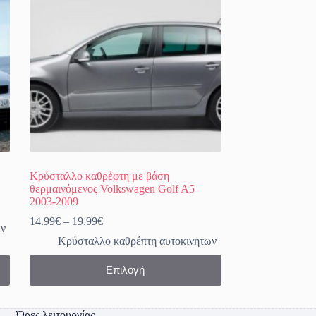
Κρύσταλλο καθρέφτη με βάση
θερμαινόμενος Volkswagen Golf A5
2003-2009
Price
14.99
€
–
19.99
€
ων
range:
Κρύσταλλο καθρέπτη αυτοκινητων
14.99€
through
Αυτό
Επιλογή
19.99€
το
προϊόν
έχει
πολλαπλές
Ώρες λειτουργίας