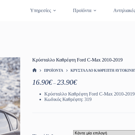
Θραύση Κρυστάλλων
Κλείστε Ραντεβο
Υπηρεσίες
Προϊόντα
Αντηλιακέ
Κρύσταλλο Καθρέφτη Ford C-Max 2010-2019
ΠΡΟΪΌΝΤΑ
ΚΡΎΣΤΑΛΛΟ ΚΑΘΡΈΠΤΗ ΑΥΤΟΚΙΝ
ΑΡΧΙΚΉ ΣΕΛΊΔΑ
Price
16.90
€
23.90
€
–
range:
16.90€
Κρύσταλλο Καθρέφτη Ford C-Max 2010-2019
through
Κωδικός Καθρέφτη: 319
23.90€