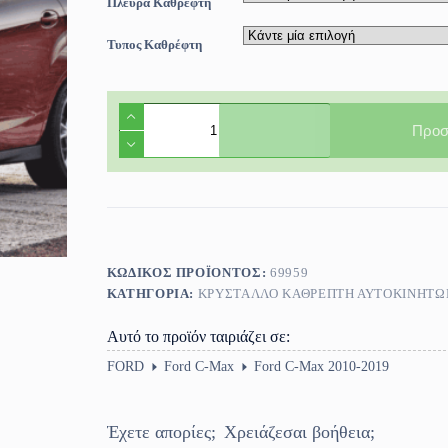
Πλευρά Καθρεφτη
Τυπος Καθρέφτη
Κρύσταλλο
Καθρέφτη
Προσ
Ford
C-
Max
2010-
2019
ποσότητα
ΚΩΔΙΚΌΣ ΠΡΟΪΌΝΤΟΣ:
69959
ΚΑΤΗΓΟΡΊΑ:
ΚΡΎΣΤΑΛΛΟ ΚΑΘΡΈΠΤΗ ΑΥΤΟΚΙΝΗΤΩ
Αυτό το προϊόν ταιριάζει σε:
FORD
Ford C-Max
Ford C-Max 2010-2019
Έχετε απορίες;
Χρειάζεσαι βοήθεια;