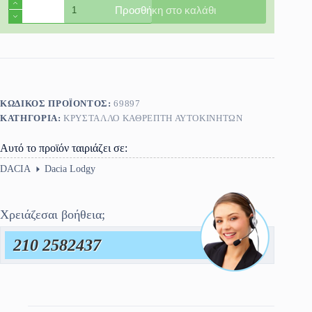
Κρύσταλλο
Προσθήκη στο καλάθι
Καθρέφτη
Dacia
Lodgy
2012-
>
ποσότητα
ΚΩΔΙΚΌΣ ΠΡΟΪΌΝΤΟΣ:
69897
ΚΑΤΗΓΟΡΊΑ:
ΚΡΎΣΤΑΛΛΟ ΚΑΘΡΈΠΤΗ ΑΥΤΟΚΙΝΗΤΩΝ
Αυτό το προϊόν ταιριάζει σε:
DACIA
Dacia Lodgy
Χρειάζεσαι βοήθεια;
210 2582437