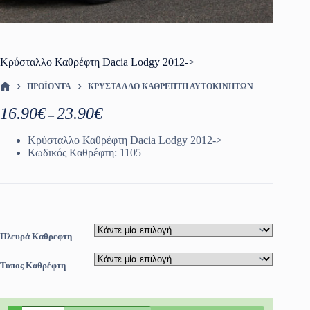
Κρύσταλλο Καθρέφτη Dacia Lodgy 2012->
ΠΡΟΪΌΝΤΑ
ΚΡΎΣΤΑΛΛΟ ΚΑΘΡΈΠΤΗ ΑΥΤΟΚΙΝΗΤΩΝ
ΑΡΧΙΚΉ ΣΕΛΊΔΑ
Price
16.90
€
23.90
€
–
range:
16.90€
Κρύσταλλο Καθρέφτη Dacia Lodgy 2012->
through
Κωδικός Καθρέφτη: 1105
23.90€
Πλευρά Καθρεφτη
Τυπος Καθρέφτη