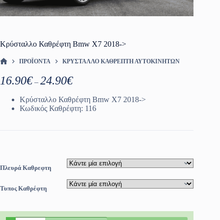
Κρύσταλλο Καθρέφτη Bmw X7 2018->
ΠΡΟΪΌΝΤΑ
ΚΡΎΣΤΑΛΛΟ ΚΑΘΡΈΠΤΗ ΑΥΤΟΚΙΝΗΤΩΝ
ΑΡΧΙΚΉ ΣΕΛΊΔΑ
Price
16.90
€
24.90
€
–
range:
16.90€
Κρύσταλλο Καθρέφτη Bmw X7 2018->
through
Κωδικός Καθρέφτη: 116
24.90€
Πλευρά Καθρεφτη
Τυπος Καθρέφτη