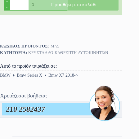
Κρύσταλλο
Προσθήκη στο καλάθι
Καθρέφτη
Bmw
X7
2018-
>
ποσότητα
ΚΩΔΙΚΌΣ ΠΡΟΪΌΝΤΟΣ:
Μ/Δ
ΚΑΤΗΓΟΡΊΑ:
ΚΡΎΣΤΑΛΛΟ ΚΑΘΡΈΠΤΗ ΑΥΤΟΚΙΝΗΤΩΝ
Αυτό το προϊόν ταιριάζει σε:
BMW
Bmw Series X
Bmw X7 2018->
Χρειάζεσαι βοήθεια;
210 2582437