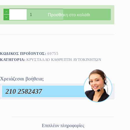
Κρύσταλλο
Προσθήκη στο καλάθι
Καθρέφτη
BMW
SERIES
2
ACTIVE
TOURER
2021-
>
ΚΩΔΙΚΌΣ ΠΡΟΪΌΝΤΟΣ:
69755
ποσότητα
ΚΑΤΗΓΟΡΊΑ:
ΚΡΎΣΤΑΛΛΟ ΚΑΘΡΈΠΤΗ ΑΥΤΟΚΙΝΗΤΩΝ
Χρειάζεσαι βοήθεια;
210 2582437
Επιπλέον πληροφορίες