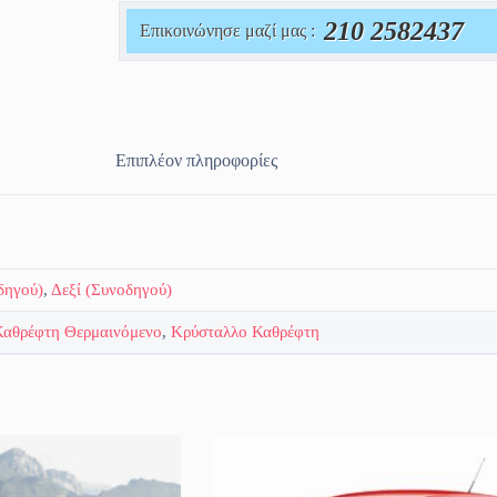
210 2582437
Επικοινώνησε μαζί μας :
Επιπλέον πληροφορίες
δηγού)
,
Δεξί (Συνοδηγού)
Καθρέφτη Θερμαινόμενο
,
Κρύσταλλο Καθρέφτη