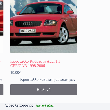
o
Κρύσταλλο Καθρέφτη Audi TT
CPE/CAB 1998-2006
19.99
€
ων
Κρύσταλλο καθρέπτη αυτοκινητων
Αυτό
Επιλογή
το
προϊόν
έχει
πολλαπλές
Ώρες λειτουργίας
Ανοιχτό τώρα
παραλλαγές.