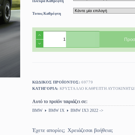
Πλευρά Καθρεφτη
Τυπος Καθρέφτη
Κρύσταλλο
Καθρέφτη
Προσ
BMW
IX3
2022
-
>
ποσότητα
ΚΩΔΙΚΌΣ ΠΡΟΪΌΝΤΟΣ:
69779
ΚΑΤΗΓΟΡΊΑ:
ΚΡΎΣΤΑΛΛΟ ΚΑΘΡΈΠΤΗ ΑΥΤΟΚΙΝΗΤΩ
Αυτό το προϊόν ταιριάζει σε:
BMW
BMW IX
BMW IX3 2022 ->
Έχετε απορίες;
Χρειάζεσαι βοήθεια;