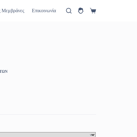
ύ
Πώς θα έρθετε
Νέα
ς Μεμβράνες
Επικοινωνία
Καλάθι
Αγορών
ΗΤΩΝ