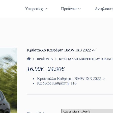
Θραύση Κρυστάλλων
Κλείστε Ραντεβο
Υπηρεσίες
Προϊόντα
Αντηλιακέ
Κρύσταλλο Καθρέφτη BMW IX3 2022 ->
ΠΡΟΪΌΝΤΑ
ΚΡΎΣΤΑΛΛΟ ΚΑΘΡΈΠΤΗ ΑΥΤΟΚΙΝ
ΑΡΧΙΚΉ ΣΕΛΊΔΑ
Price
16.90
€
24.90
€
–
range:
16.90€
Κρύσταλλο Καθρέφτη BMW IX3 2022 ->
through
Κωδικός Καθρέφτη: 116
24.90€