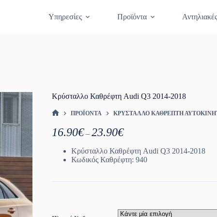
Θραύση Κρυστάλλων
Κλείστε Ραντεβο
Υπηρεσίες
Προϊόντα
Αντηλιακέ
Κρύσταλλο Καθρέφτη Audi Q3 2014-2018
ΠΡΟΪΌΝΤΑ
ΚΡΎΣΤΑΛΛΟ ΚΑΘΡΈΠΤΗ ΑΥΤΟΚΙΝ
ΑΡΧΙΚΉ ΣΕΛΊΔΑ
Price
16.90
€
23.90
€
–
range:
16.90€
Κρύσταλλο Καθρέφτη Audi Q3 2014-2018
through
Κωδικός Καθρέφτη: 940
23.90€