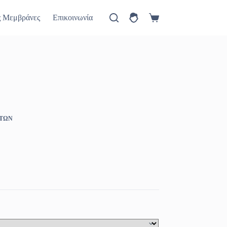
ύ
Πώς θα έρθετε
Νέα
ς Μεμβράνες
Επικοινωνία
Καλάθι
Αγορών
ΗΤΩΝ