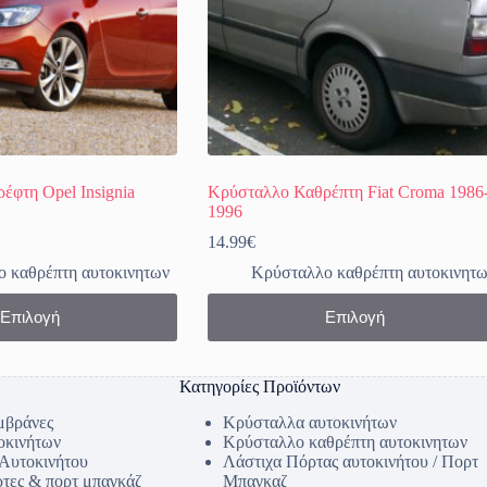
έφτη Opel Insignia
Κρύσταλλο Καθρέπτη Fiat Croma 1986
1996
Price
14.99
€
range:
 καθρέπτη αυτοκινητων
Κρύσταλλο καθρέπτη αυτοκινητ
15.99€
through
Αυτό
Επιλογή
Επιλογή
20.99€
το
προϊόν
έχει
πολλαπλές
Κατηγορίες Προϊόντων
παραλλαγές.
Οι
μβράνες
Κρύσταλλα αυτοκινήτων
επιλογές
οκινήτων
Κρύσταλλο καθρέπτη αυτοκινητων
μπορούν
 Αυτοκινήτου
Λάστιχα Πόρτας αυτοκινήτου / Πορτ
να
ρτες & πορτ μπαγκάζ
Μπαγκαζ