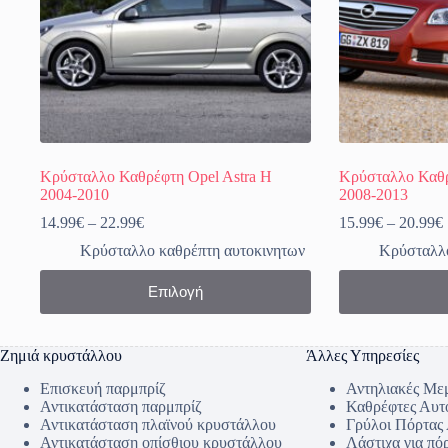
Κρύσταλλο Καθρέφτη Opel Astra H
Κρύσταλλο Καθρ
2004-2010
2008-2013
Price
14.99
€
–
22.99
€
15.99
€
–
20.99
€
range:
Κρύσταλλο καθρέπτη αυτοκινητων
Κρύσταλλο
14.99€
through
Αυτό
Αυτό
Επιλογή
22.99€
το
το
προϊόν
προϊόν
έχει
έχει
πολλαπλές
πολλαπλές
Ζημιά κρυστάλλου
Άλλες Υπηρεσίες
παραλλαγές.
παραλλαγές.
Οι
Οι
Επισκευή παρμπρίζ
Αντηλιακές Με
επιλογές
επιλογές
Αντικατάσταση παρμπρίζ
Καθρέφτες Αυτ
μπορούν
μπορούν
Αντικατάσταση πλαϊνού κρυστάλλου
Γρύλοι Πόρτας
να
να
Αντικατάσταση οπίσθιου κρυστάλλου
Λάστιχα για πό