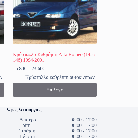
-
Κρύσταλλο Καθρέφτη Alfa Romeo (145 /
146) 1994-2001
Price
15.80
€
–
23.60
€
range:
ων
Κρύσταλλο καθρέπτη αυτοκινητων
15.80€
through
Αυτό
Επιλογή
23.60€
το
προϊόν
έχει
πολλαπλές
Ώρες λειτουργίας
παραλλαγές.
Οι
Δευτέρα
08:00 - 17:00
επιλογές
Τρίτη
08:00 - 17:00
μπορούν
Τετάρτη
08:00 - 17:00
να
Πέμπτη
08:00 - 17:00