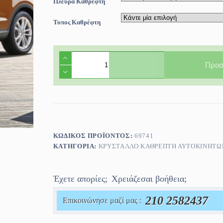
Πλευρά Καθρεφτη
Τυπος Καθρέφτη
Κρύσταλλο
Καθρέφτη
Προσ
Audi
Q3
2014-
2018
ποσότητα
ΚΩΔΙΚΌΣ ΠΡΟΪΌΝΤΟΣ:
69741
ΚΑΤΗΓΟΡΊΑ:
ΚΡΎΣΤΑΛΛΟ ΚΑΘΡΈΠΤΗ ΑΥΤΟΚΙΝΗΤΩ
Έχετε απορίες;
Χρειάζεσαι βοήθεια;
210 2582437
Επικοινώνησε μαζί μας :