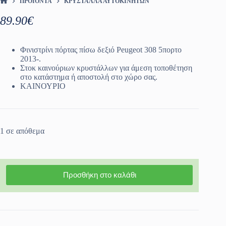
ΠΡΟΪΌΝΤΑ
ΚΡΎΣΤΑΛΛΑ ΑΥΤΟΚΙΝΉΤΩΝ
ΑΡΧΙΚΉ ΣΕΛΊΔΑ
89.90
€
Φινιστρίνι πόρτας πίσω δεξιό Peugeot 308 5πορτο
2013-.
Στοκ καινούριων κρυστάλλων για άμεση τοποθέτηση
στο κατάστημα ή αποστολή στο χώρο σας.
ΚΑΙΝΟΥΡΙΟ
1 σε απόθεμα
Προσθήκη στο καλάθι