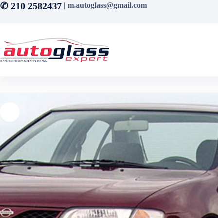
Μετάβαση
✆ 210 2582437
| m.autoglass@gmail.com
στο
περιεχόμενο