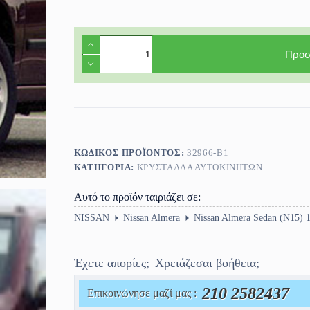
Φινιστρίνι
πόρτας
Προσ
πίσω
δεξί
Nissan
Almera
(N15)
4/5πορτο
1995-
2000
ΚΩΔΙΚΌΣ ΠΡΟΪΌΝΤΟΣ:
32966-Β1
ποσότητα
ΚΑΤΗΓΟΡΊΑ:
ΚΡΎΣΤΑΛΛΑ ΑΥΤΟΚΙΝΉΤΩΝ
Αυτό το προϊόν ταιριάζει σε:
NISSAN
Nissan Almera
Nissan Almera Sedan (N15) 
Έχετε απορίες;
Χρειάζεσαι βοήθεια;
210 2582437
Επικοινώνησε μαζί μας :