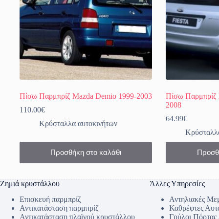
Πίσω Παρμπρίζ Mazda Demio 1999-2003
Πίσω Παρμπρίζ F
2008
110.00
€
64.99
€
Κρύσταλλα αυτοκινήτων
Κρύσταλλα
Προσθήκη στο καλάθι
Προσθ
Ζημιά κρυστάλλου
Άλλες Υπηρεσίες
Επισκευή παρμπρίζ
Αντηλιακές Με
Αντικατάσταση παρμπρίζ
Καθρέφτες Αυτ
Αντικατάσταση πλαϊνού κρυστάλλου
Γρύλοι Πόρτας