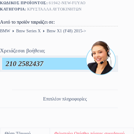
ΚΩΔΙΚΌΣ ΠΡΟΪΌΝΤΟΣ:
61942-NEW-FUYAO
ποσότητα
ΚΑΤΗΓΟΡΊΑ:
ΚΡΎΣΤΑΛΛΑ ΑΥΤΟΚΙΝΉΤΩΝ
Αυτό το προϊόν ταιριάζει σε:
BMW
Bmw Series X
Bmw X1 (F48) 2015->
Χρειάζεσαι βοήθεια;
210 2582437
Επιπλέον πληροφορίες
Θέση Τζαμιού
Φιλιστρίνι Οπίσθιο πόρτας συνοδηγού