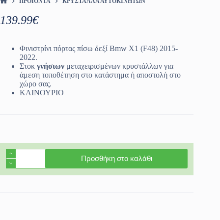
ΠΡΟΪΌΝΤΑ
ΚΡΎΣΤΑΛΛΑ ΑΥΤΟΚΙΝΉΤΩΝ
ΑΡΧΙΚΉ ΣΕΛΊΔΑ
139.99
€
Φινιστρίνι πόρτας πίσω δεξί Bmw X1 (F48) 2015-
2022.
Στοκ
γνήσιων
μεταχειρισμένων κρυστάλλων για
άμεση τοποθέτηση στο κατάστημα ή αποστολή στο
χώρο σας.
ΚΑΙΝΟΥΡΙΟ
Φινιστρίνι
Προσθήκη στο καλάθι
πόρτας
πίσω
δεξί
Bmw
X1
(F48)
2015-
2022