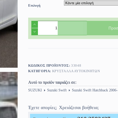
Επιλογή
Φινιστρίνι
πόρτας
Προσ
πίσω
αριστερό
Suzuki
Swift
5πορτο
2006-
2011
ποσότητα
ΚΩΔΙΚΌΣ ΠΡΟΪΌΝΤΟΣ:
33048
ΚΑΤΗΓΟΡΊΑ:
ΚΡΎΣΤΑΛΛΑ ΑΥΤΟΚΙΝΉΤΩΝ
Αυτό το προϊόν ταιριάζει σε:
SUZUKI
Suzuki Swift
Suzuki Swift Hatchback 2006
Έχετε απορίες;
Χρειάζεσαι βοήθεια;