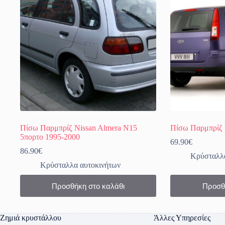
Πίσω Παρμπρίζ Nissan Almera N15
Πίσω Παρμπρίζ 
5πορτο 1995-2000
69.90
€
86.90
€
Κρύσταλλα
Κρύσταλλα αυτοκινήτων
Προσθήκη στο καλάθι
Προσθ
Ζημιά κρυστάλλου
Άλλες Υπηρεσίες