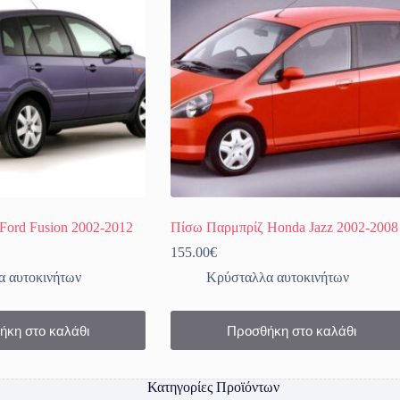
Ford Fusion 2002-2012
Πίσω Παρμπρίζ Honda Jazz 2002-2008
155.00
€
 αυτοκινήτων
Κρύσταλλα αυτοκινήτων
ήκη στο καλάθι
Προσθήκη στο καλάθι
Κατηγορίες Προϊόντων