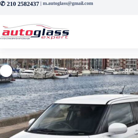
Μετάβαση
✆ 210 2582437
| m.autoglass@gmail.com
στο
περιεχόμενο