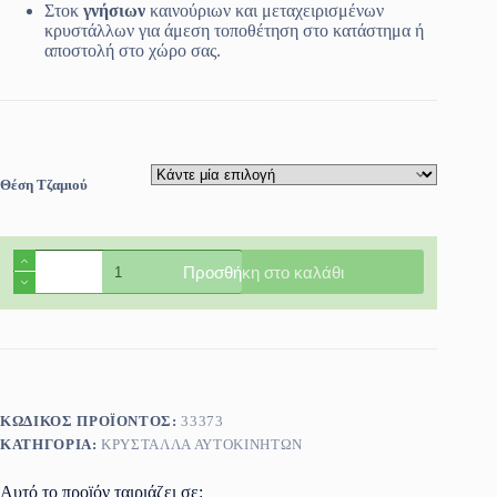
24.99€
Στοκ
γνήσιων
καινούριων και μεταχειρισμένων
κρυστάλλων για άμεση τοποθέτηση στο κατάστημα ή
αποστολή στο χώρο σας.
Θέση Τζαμιού
Φινιστρίνι
Προσθήκη στο καλάθι
πόρτας
πίσω
αριστερό/
δεξί
Renault
Clio
5πορτο
/
ΚΩΔΙΚΌΣ ΠΡΟΪΌΝΤΟΣ:
33373
Symbol
ΚΑΤΗΓΟΡΊΑ:
ΚΡΎΣΤΑΛΛΑ ΑΥΤΟΚΙΝΉΤΩΝ
4πορτο
1998-
2006
Αυτό το προϊόν ταιριάζει σε: