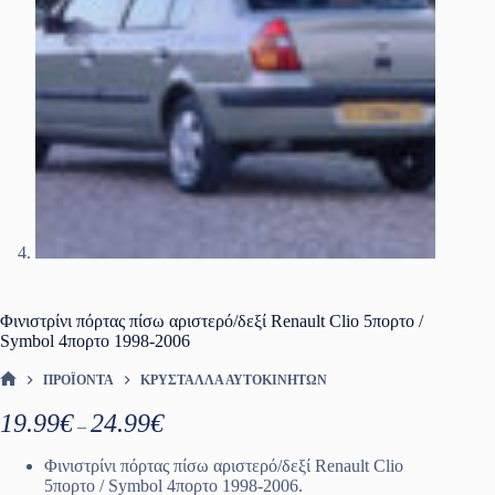
Φινιστρίνι πόρτας πίσω αριστερό/δεξί Renault Clio 5πορτο /
Symbol 4πορτο 1998-2006
ΠΡΟΪΌΝΤΑ
ΚΡΎΣΤΑΛΛΑ ΑΥΤΟΚΙΝΉΤΩΝ
ΑΡΧΙΚΉ ΣΕΛΊΔΑ
Price
19.99
€
24.99
€
–
range:
19.99€
Φινιστρίνι πόρτας πίσω αριστερό/δεξί Renault Clio
through
5πορτο / Symbol 4πορτο 1998-2006.