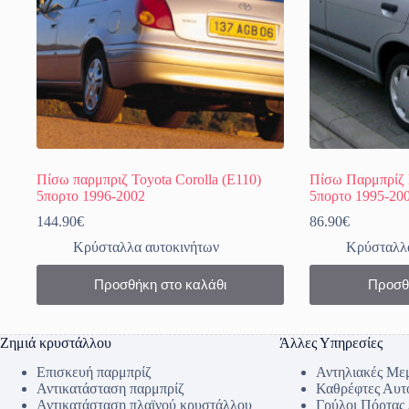
Πίσω παρμπριζ Toyota Corolla (Ε110)
Πίσω Παρμπρίζ 
5πορτο 1996-2002
5πορτο 1995-20
144.90
€
86.90
€
Κρύσταλλα αυτοκινήτων
Κρύσταλλα
Προσθήκη στο καλάθι
Προσθ
Ζημιά κρυστάλλου
Άλλες Υπηρεσίες
Επισκευή παρμπρίζ
Αντηλιακές Με
Αντικατάσταση παρμπρίζ
Καθρέφτες Αυτ
Αντικατάσταση πλαϊνού κρυστάλλου
Γρύλοι Πόρτας