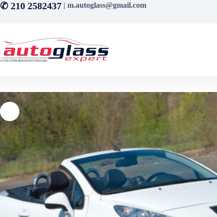
Μετάβαση
✆ 210 2582437
| m.autoglass@gmail.com
στο
περιεχόμενο