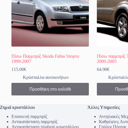
Πίσω Παρμπρίζ Skoda Fabia 5πορτο
Πίσω παρμπρίζ T
1999-2007
2000-2005
115.00
€
64.90
€
Κρύσταλλα αυτοκινήτων
Κρύσταλλα
Προσθήκη στο καλάθι
Προσθ
Ζημιά κρυστάλλου
Άλλες Υπηρεσίες
Επισκευή παρμπρίζ
Αντηλιακές Με
Αντικατάσταση παρμπρίζ
Καθρέφτες Αυτ
Αντικατάσταση πλαϊνού κρυστάλλου
Γρύλοι Πόρτας