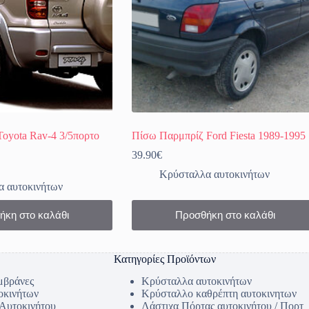
oyota Rav-4 3/5πορτο
Πίσω Παρμπρίζ Ford Fiesta 1989-1995
39.90
€
Κρύσταλλα αυτοκινήτων
 αυτοκινήτων
ήκη στο καλάθι
Προσθήκη στο καλάθι
Κατηγορίες Προϊόντων
μβράνες
Κρύσταλλα αυτοκινήτων
οκινήτων
Κρύσταλλο καθρέπτη αυτοκινητων
 Αυτοκινήτου
Λάστιχα Πόρτας αυτοκινήτου / Πορτ