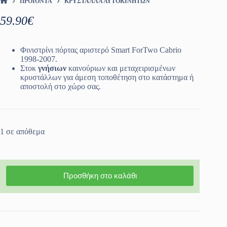
ΠΡΟΪΌΝΤΑ
ΚΡΎΣΤΑΛΛΑ ΑΥΤΟΚΙΝΉΤΩΝ
ΑΡΧΙΚΉ ΣΕΛΊΔΑ
59.90
€
Φινιστρίνι πόρτας αριστερό Smart ForTwo Cabrio
1998-2007.
Στοκ
γνήσιων
καινούριων και μεταχειρισμένων
κρυστάλλων για άμεση τοποθέτηση στο κατάστημα ή
αποστολή στο χώρο σας.
1 σε απόθεμα
Προσθήκη στο καλάθι