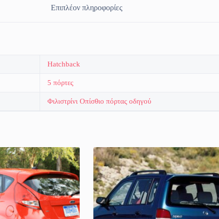
Επιπλέον πληροφορίες
Hatchback
5 πόρτες
Φιλιστρίνι Οπίσθιο πόρτας οδηγού