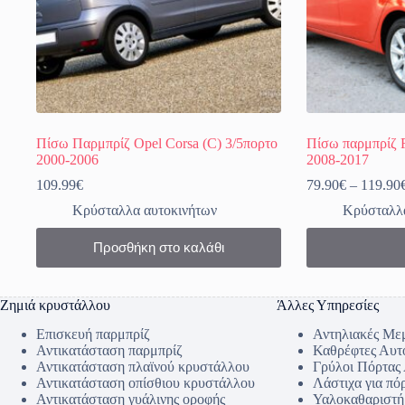
Πίσω Παρμπρίζ Opel Corsa (C) 3/5πορτο
Πίσω παρμπρίζ F
2000-2006
2008-2017
109.99
€
79.90
€
–
119.90
Κρύσταλλα αυτοκινήτων
Κρύσταλλα
Αυτό
Προσθήκη στο καλάθι
το
προϊόν
έχει
πολλαπλές
Ζημιά κρυστάλλου
Άλλες Υπηρεσίες
παραλλαγές.
Οι
Επισκευή παρμπρίζ
Αντηλιακές Με
επιλογές
Αντικατάσταση παρμπρίζ
Καθρέφτες Αυτ
μπορούν
Αντικατάσταση πλαϊνού κρυστάλλου
Γρύλοι Πόρτας
να
Αντικατάσταση οπίσθιου κρυστάλλου
Λάστιχα για πό
επιλεγούν
Αντικατάσταση γυάλινης οροφής
Υαλοκαθαριστή