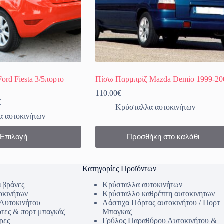
ord Fiesta 3/5πορτο
Πίσω Παρμπρίζ Mazda Demio 1999-20
110.00
€
Price
€
Κρύσταλλα αυτοκινήτων
range:
 αυτοκινήτων
79.90€
through
Επιλογή
Προσθήκη στο καλάθι
119.90€
Κατηγορίες Προϊόντων
μβράνες
Κρύσταλλα αυτοκινήτων
οκινήτων
Κρύσταλλο καθρέπτη αυτοκινητων
 Αυτοκινήτου
Λάστιχα Πόρτας αυτοκινήτου / Πορτ
ρτες & πορτ μπαγκάζ
Μπαγκαζ
ρες
Γρύλος Παραθύρου Αυτοκινήτου &