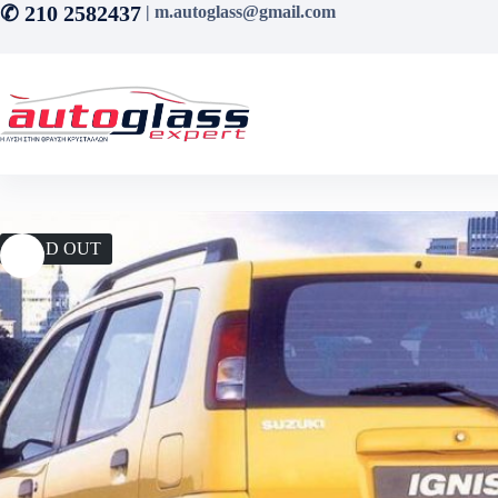
Μετάβαση
✆ 210 2582437
| m.autoglass@gmail.com
στο
περιεχόμενο
SOLD OUT