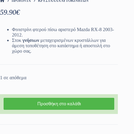
ΠΡΟΪΌΝΤΑ
ΚΡΎΣΤΑΛΛΑ ΑΥΤΟΚΙΝΉΤΩΝ
ΑΡΧΙΚΉ ΣΕΛΊΔΑ
59.90
€
Φινιστρίνι φτερού πίσω αριστερό Mazda RX-8 2003-
2012.
Στοκ
γνήσιων
μεταχειρισμένων κρυστάλλων για
άμεση τοποθέτηση στο κατάστημα ή αποστολή στο
χώρο σας.
1 σε απόθεμα
Προσθήκη στο καλάθι