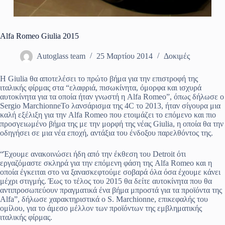
Alfa Romeo Giulia 2015
Autoglass team
25 Μαρτίου 2014
Δοκιμές
Η Giulia θα αποτελέσει το πρώτο βήμα για την επιστροφή της
ιταλικής φίρμας στα “ελαφριά, πισωκίνητα, όμορφα και ισχυρά
αυτοκίνητα για τα οποία ήταν γνωστή η Alfa Romeo”, όπως δήλωσε ο
Sergio MarchionneΤο λανσάρισμα της 4C το 2013, ήταν σίγουρα μια
καλή εξέλιξη για την Alfa Romeo που ετοιμάζει το επόμενο και πιο
προσγειωμένο βήμα της με την μορφή της νέας Giulia, η οποία θα την
οδηγήσει σε μια νέα εποχή, αντάξια του ένδοξου παρελθόντος της.
“Έχουμε ανακοινώσει ήδη από την έκθεση του Detroit ότι
εργαζόμαστε σκληρά για την επόμενη φάση της Alfa Romeo και η
οποία έγκειται στο να ξανασκεφτούμε σοβαρά όλα όσα έχουμε κάνει
μέχρι στιγμής. Έως το τέλος του 2015 θα δείτε αυτοκίνητα που θα
αντιπροσωπεύουν πραγματικά ένα βήμα μπροστά για τα προϊόντα της
Alfa”, δήλωσε χαρακτηριστικά ο S. Marchionne, επικεφαλής του
ομίλου, για το άμεσο μέλλον των προϊόντων της εμβληματικής
ιταλικής φίρμας.