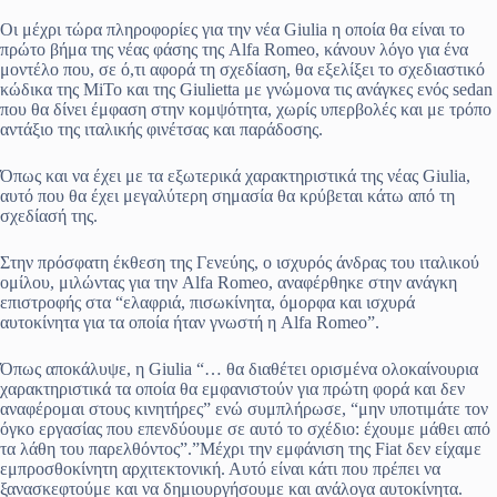
Οι μέχρι τώρα πληροφορίες για την νέα Giulia η οποία θα είναι το
πρώτο βήμα της νέας φάσης της Alfa Romeo, κάνουν λόγο για ένα
μοντέλο που, σε ό,τι αφορά τη σχεδίαση, θα εξελίξει το σχεδιαστικό
κώδικα της ΜiTo και της Giulietta με γνώμονα τις ανάγκες ενός sedan
που θα δίνει έμφαση στην κομψότητα, χωρίς υπερβολές και με τρόπο
αντάξιο της ιταλικής φινέτσας και παράδοσης.
Όπως και να έχει με τα εξωτερικά χαρακτηριστικά της νέας Giulia,
αυτό που θα έχει μεγαλύτερη σημασία θα κρύβεται κάτω από τη
σχεδίασή της.
Στην πρόσφατη έκθεση της Γενεύης, ο ισχυρός άνδρας του ιταλικού
ομίλου, μιλώντας για την Alfa Romeo, αναφέρθηκε στην ανάγκη
επιστροφής στα “ελαφριά, πισωκίνητα, όμορφα και ισχυρά
αυτοκίνητα για τα οποία ήταν γνωστή η Alfa Romeo”.
Όπως αποκάλυψε, η Giulia “… θα διαθέτει ορισμένα ολοκαίνουρια
χαρακτηριστικά τα οποία θα εμφανιστούν για πρώτη φορά και δεν
αναφέρομαι στους κινητήρες” ενώ συμπλήρωσε, “μην υποτιμάτε τον
όγκο εργασίας που επενδύουμε σε αυτό το σχέδιο: έχουμε μάθει από
τα λάθη του παρελθόντος”.”Μέχρι την εμφάνιση της Fiat δεν είχαμε
εμπροσθοκίνητη αρχιτεκτονική. Αυτό είναι κάτι που πρέπει να
ξανασκεφτούμε και να δημιουργήσουμε και ανάλογα αυτοκίνητα.