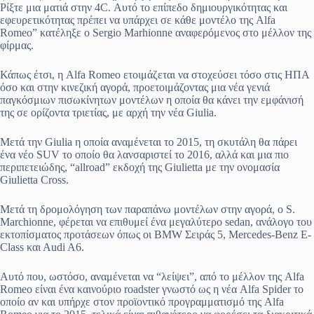
Ρίξτε μια ματιά στην 4C. Αυτό το επίπεδο δημιουργικότητας και
εφευρετικότητας πρέπει να υπάρχει σε κάθε μοντέλο της Alfa
Romeo” κατέληξε ο Sergio Marhionne αναφερόμενος στο μέλλον της
φίρμας.
Κάπως έτσι, η Alfa Romeo ετοιμάζεται να στοχεύσει τόσο στις ΗΠΑ
όσο και στην κινεζική αγορά, προετοιμάζοντας μια νέα γενιά
παγκόσμιων πισωκίνητων μοντέλων η οποία θα κάνει την εμφάνισή
της σε ορίζοντα τριετίας, με αρχή την νέα Giulia.
Μετά την Giulia η οποία αναμένεται το 2015, τη σκυτάλη θα πάρει
ένα νέο SUV το οποίο θα λανσαριστεί το 2016, αλλά και μια πιο
περιπετειώδης, “allroad” εκδοχή της Giulietta με την ονομασία
Giulietta Cross.
Μετά τη δρομολόγηση των παραπάνω μοντέλων στην αγορά, ο S.
Marchionne, φέρεται να επιθυμεί ένα μεγαλύτερο sedan, ανάλογο του
εκτοπίσματος προτάσεων όπως οι BMW Σειράς 5, Mercedes-Benz E-
Class και Αudi A6.
Αυτό που, ωστόσο, αναμένεται να “λείψει”, από το μέλλον της Alfa
Romeo είναι ένα καινούριο roadster γνωστό ως η νέα Alfa Spider το
οποίο αν και υπήρχε στον προϊοντικό προγραμματισμό της Alfa